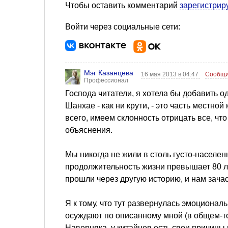
Чтобы оставить комментарий
зарегистрир
Войти через социальные сети:
Мэг Казанцева
16 мая 2013 в 04:47
Сообщи
Профессионал
Господа читатели, я хотела бы добавить 
Шанхае - как ни крути, - это часть местной
всего, имеем склонность отрицать все, чт
объяснения.
Мы никогда не жили в столь густо-населенн
продолжительность жизни превышает 80 ле
прошли через другую историю, и нам зачас
Я к тому, что тут развернулась эмоционал
осуждают по описанному мной (в общем-то,
Наверняка, у китайцев есть свои причины 