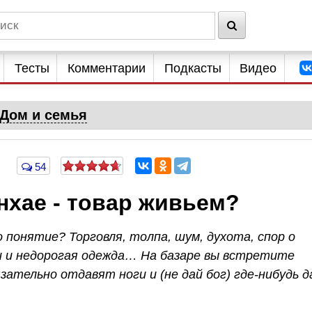
Тесты
Комментарии
Подкасты
Видео
Дом и семья
54
нхае - товар живьем?
 понятие? Торговля, толпа, шум, духота, спор о
щи и недорогая одежда… На базаре вы встретите
зательно отдавят ноги и (не дай бог) где-нибудь д