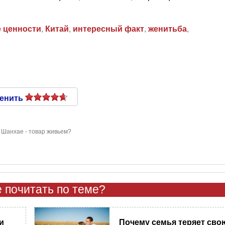
 ценности
,
Китай
,
интересный факт
,
женитьба
,
енить
 Шанхае - товар живьем?
 почитать по теме?
и
Почему семья теряет сво