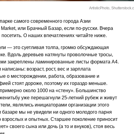
ArtisticPhoto, Shutterstock
м парке самого современного города Азии
arket, или Брачный Базар, если по-русски. Вчера
 посетить. О наших впечатлениях читайте ниже.
дели — это суетливая толпа, громко обсуждающая
ке. Вдоль деревьев натянуты проволочные тросы,
ами закреплены ламинированные листы формата А4.
написаны: возраст, рост, вес и зарплата
ые о месторождении, работа, образование и
ией стоят дороже, поэтому их гораздо меньше.
з примерно около 1000 на «стену». Большинство
женитьбу уже перешагнули 25-летний рубеж и живут
ители, являлись инициаторами организации этого
м базаре мы не увидели ни одного молодого парня
о взрослых и опытных. Старшее поколение приносит
т» своего сына или дочь (а то и внуков), стоя весь
ем.