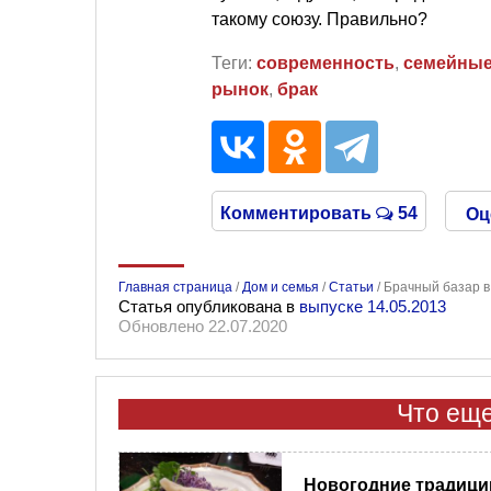
такому союзу. Правильно?
Теги:
современность
,
семейные
рынок
,
брак
Комментировать
54
Оц
Главная страница
/
Дом и семья
/
Статьи
/
Брачный базар в
Статья опубликована в
выпуске 14.05.2013
Обновлено 22.07.2020
Что еще
Новогодние традици