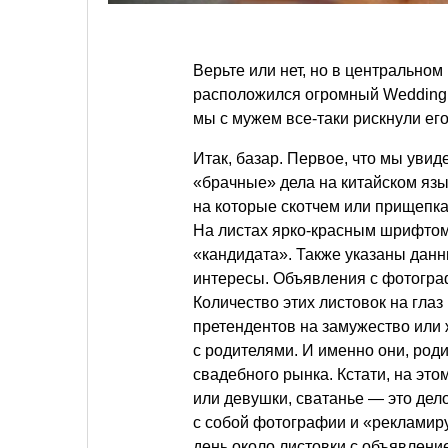
Верьте или нет, но в центрально
расположился огромный Wedding M
мы с мужем все-таки рискнули его
Итак, базар. Первое, что мы уви
«брачные» дела на китайском язы
на которые скотчем или прищепк
На листах ярко-красным шрифтом 
«кандидата». Также указаны данн
интересы. Объявления с фотограф
Количество этих листовок на гла
претендентов на замужество или 
с родителями. И именно они, род
свадебного рынка. Кстати, на это
или девушки, сватанье — это дел
с собой фотографии и «рекламируе
день около листовки с объявлени