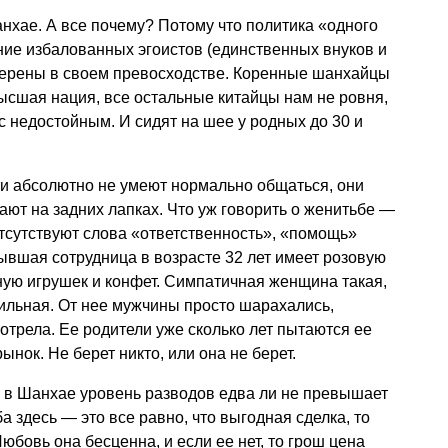
анхае. А все почему? Потому что политика «одного
ние избалованных эгоистов (единственных внуков и
уверены в своем превосходстве. Коренные шанхайцы
высшая нация, все остальные китайцы нам не ровня,
 с недостойным. И сидят на шее у родных до 30 и
ети абсолютно не умеют нормально общаться, они
ают на задних лапках. Что уж говорить о женитьбе —
отсутствуют слова «ответственность», «помощь»
вшая сотрудница в возрасте 32 лет имеет розовую
лную игрушек и конфет. Симпатичная женщина такая,
ильная. От нее мужчины просто шарахались,
отрела. Ее родители уже сколько лет пытаются ее
рынок. Не берет никто, или она не берет.
, в Шанхае уровень разводов едва ли не превышает
а здесь — это все равно, что выгодная сделка, то
Любовь она бесценна, и если ее нет, то грош цена