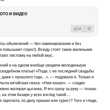
ФОТО И ВИДЕО
14
анты объявлений — без ламинирования и без
а повышают спрос!). Всюду стоят такие маленькие
атают листовку на любой вкус.
ений и на одном вообще увидели молоденькую
… свадебном платье! «Поди, с ее последней свадьбы
, даже с прошлого года…», — подумала я. Только я
лыла китайская сваха. «Нии-хааао», — сладко
ловно матерая цыганка. Я его сразу за руку — только
 на этом базаре у всех взгляд такой…
 зарплата, по делу пришел или турист? Того и гляди,