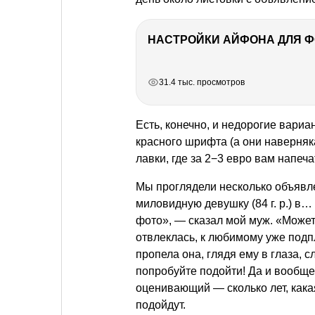
НАСТРОЙКИ АЙФОНА ДЛЯ 
РЕКЛАМА
РЕКЛАМА
РЕКЛАМА
РЕКЛАМА
31.4 тыс. просмотров
Есть, конечно, и недорогие вари
красного шрифта (а они наверняк
лавки, где за 2−3 евро вам напеч
Мы проглядели несколько объявл
миловидную девушку (84 г. р.) в
фото», — сказал мой муж. «Может
отвлеклась, к любимому уже подп
пропела она, глядя ему в глаза, с
попробуйте подойти! Да и вообще,
оценивающий — сколько лет, какая
подойдут.