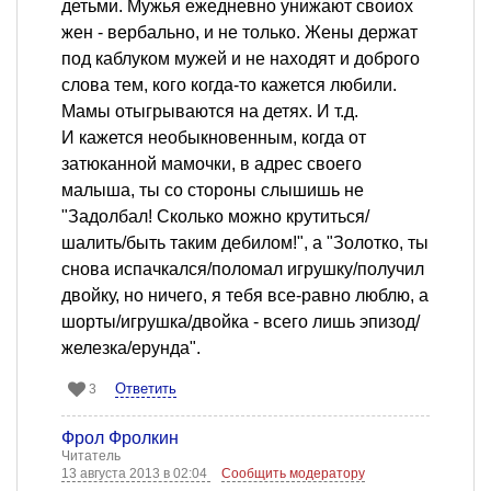
детьми. Мужья ежедневно унижают своиох
жен - вербально, и не только. Жены держат
под каблуком мужей и не находят и доброго
слова тем, кого когда-то кажется любили.
Мамы отыгрываются на детях. И т.д.
И кажется необыкновенным, когда от
затюканной мамочки, в адрес своего
малыша, ты со стороны слышишь не
"Задолбал! Сколько можно крутиться/
шалить/быть таким дебилом!", а "Золотко, ты
снова испачкался/поломал игрушку/получил
двойку, но ничего, я тебя все-равно люблю, а
шорты/игрушка/двойка - всего лишь эпизод/
железка/ерунда".
Ответить
3
Фрол Фролкин
Читатель
13 августа 2013 в 02:04
Сообщить модератору