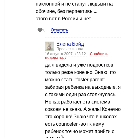
наклонной и не станут людьми на
обочине, без перпективы...
этого вот в России и нет.
Ответить
0
Елена Бойд
Профессионал
16 августа 2007 в 23:12
Сообщить
модератору
да я видела и уже подростков,
только реже конечно. Знаю что
можно стать "foster parent"
забирая ребенка на выходные, я
с такими один раз столкнулась.
Но как работает эта система
совсем не знаю. А жаль! Конечно
это хорошо! Знаю что в школах
есть counceler -вот к нему
ребенок точно может прийти с