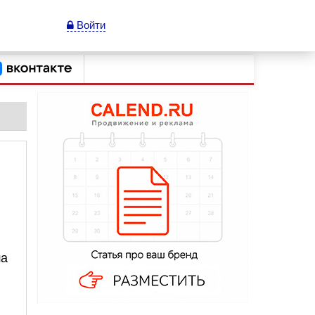
Войти
ша
.