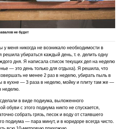
завалов не будет
ы у меня никогда не возникало необходимости в
 я решила убираться каждый день,
т. е.
делить одну
ждого дня. Я написала список текущих дел на неделю
енье — это день только для отдыха). Я решила, что
совершать не менее 2 раз в неделю, убирать пыль в
 в кухне — 3 раза в неделю, мойку и плиту там же —
в неделю.
 сделали в виде подиума, выложенного
ой обуви с этого подиума никто не спускается,
аточно собрать грязь, песок и воду от стаявшего
ого подиума — пара минут, и в коридоре всегда чисто.
ть всю 10-метровую прихожую.