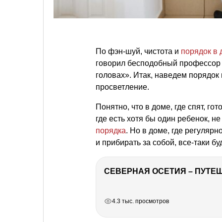
По фэн-шуй, чистота и
порядок в 
говорил бесподобный профессор П
головах». Итак, наведем порядок 
просветление.
Понятно, что в доме, где спят, гот
где есть хотя бы один ребенок, н
порядка
. Но в доме, где регуляр
и прибирать за собой, все-таки б
СЕВЕРНАЯ ОСЕТИЯ – ПУТЕШ
РЕКЛАМА
РЕКЛАМА
РЕКЛАМА
4.3 тыс. просмотров