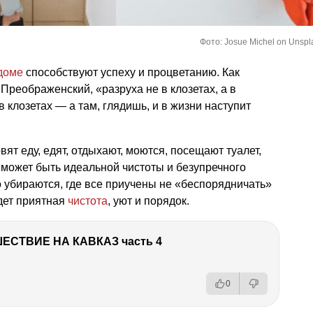
Фото: Josue Michel on Unspl
доме
способствуют успеху и процветанию. Как
реображенский, «разруха не в клозетах, а в
в клозетах — а там, глядишь, и в жизни наступит
овят еду, едят, отдыхают, моются, посещают туалет,
е может быть идеальной чистоты и безупречного
но убираются, где все приучены не «беспорядничать»
удет приятная
чистота
, уют и порядок.
ЕСТВИЕ НА КАВКАЗ часть 4
0