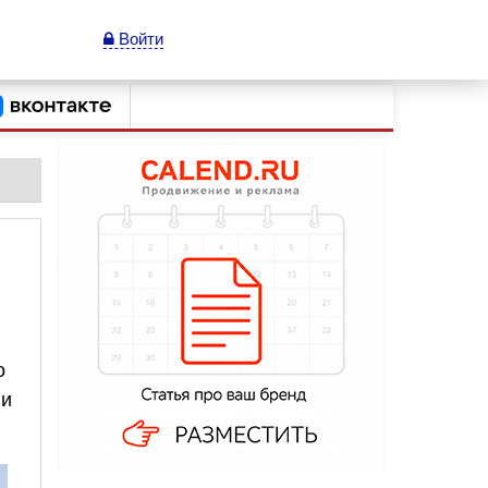
Войти
о
 и