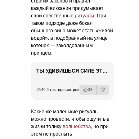
строгих законов и правил —
каждый викканин придумывает
свои собственные
ритуалы
. При
таком подходе даже бокал
обычного вина может стать «живой
водой», а подобранный на улице
котенок — заколдованным
принцем.
ТЫ УДИВИШЬСЯ СИЛЕ ЭТО ЧЕЛОВЕКА! Блог о нашей поездке в Вышний Волочек
РЕКЛАМА
РЕКЛАМА
РЕКЛАМА
РЕКЛАМА
40.0 тыс. просмотров
33
Какие же маленькие ритуалы
можно провести, чтобы ощутить в
жизни толику
волшебства
, но при
этом не прослыть