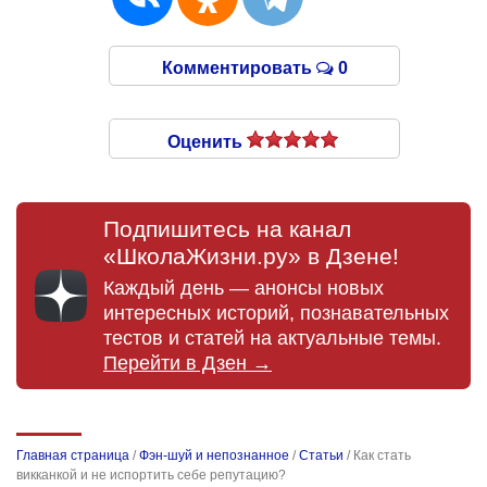
Комментировать
0
Оценить
Подпишитесь на канал
«ШколаЖизни.ру» в Дзене!
Каждый день — анонсы новых
интересных историй, познавательных
тестов и статей на актуальные темы.
Перейти в Дзен →
Главная страница
/
Фэн-шуй и непознанное
/
Статьи
/
Как стать
викканкой и не испортить себе репутацию?