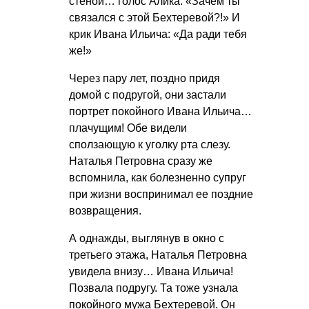
стеной… голос Алика: «Зачем ты
связался с этой Бехтеревой?!» И
крик Ивана Ильича: «Да ради тебя
же!»
Через пару лет, поздно придя
домой с подругой, они застали
портрет покойного Ивана Ильича…
плачущим! Обе видели
сползающую к уголку рта слезу.
Наталья Петровна сразу же
вспомнила, как болезненно супруг
при жизни воспринимал ее поздние
возвращения.
А однажды, выглянув в окно с
третьего этажа, Наталья Петровна
увидела внизу… Ивана Ильича!
Позвала подругу. Та тоже узнала
покойного мужа Бехтеревой. Он