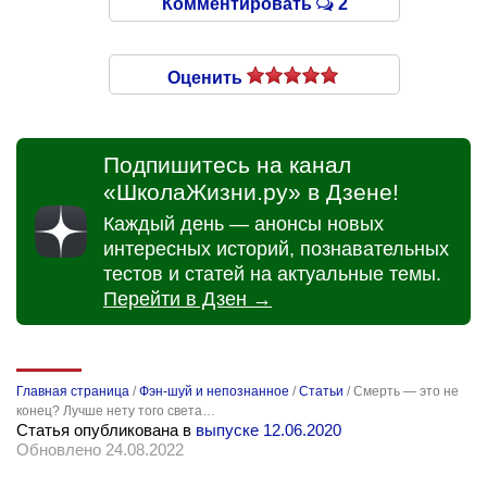
Комментировать
2
Оценить
Подпишитесь на канал
«ШколаЖизни.ру» в Дзене!
Каждый день — анонсы новых
интересных историй, познавательных
тестов и статей на актуальные темы.
Перейти в Дзен →
Главная страница
/
Фэн-шуй и непознанное
/
Статьи
/
Смерть — это не
конец? Лучше нету того света…
Статья опубликована в
выпуске 12.06.2020
Обновлено 24.08.2022