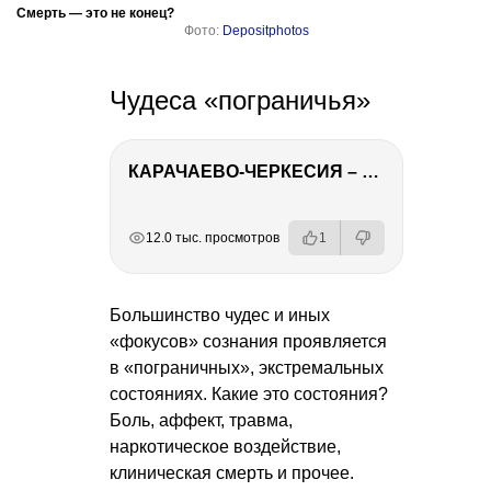
Смерть — это не конец?
Фото:
Depositphotos
Чудеса «пограничья»
КАРАЧАЕВО-ЧЕРКЕСИЯ – ПУТЕШЕСТВИЕ НА КАВКАЗ часть 2
РЕКЛАМА
РЕКЛАМА
РЕКЛАМА
РЕКЛАМА
12.0 тыс. просмотров
1
Большинство чудес и иных
«фокусов» сознания проявляется
в «пограничных», экстремальных
состояниях. Какие это состояния?
Боль, аффект, травма,
наркотическое воздействие,
клиническая смерть и прочее.