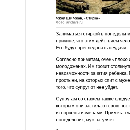
Чжоу Цзи Чжан, «Стирка»
Фото: artchive.ru
Заниматься стиркой в понедельник
причине, что этим действием чел
Его будут преследовать неудачи.
Согласно приметам, очень плохо 
молодоженах. Им грозит столкнут
невозможности зачатия ребенка.
простыни, на которых спит с муже
того, что супруг от нее уйдет.
Супругам со стажем также следуе
которым они застилают свою пост
испорчены изменами. Примета глас
понедельник, муж загуляет.