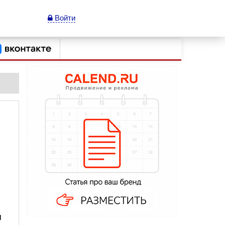
Войти
я