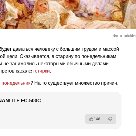
Фото: artchiv
 будет даваться человеку с большим трудом и массой
ной цели. Оказывается, в старину по понедельникам
о и не занимались некоторыми обычными делами.
претов касался
стирки
.
в
понедельник
? На то существует множество причин.
NANLITE FC-500C
146