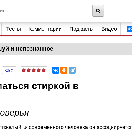
Тесты
Комментарии
Подкасты
Видео
уй и непознанное
0
аться стиркой в
оверья
 тяжелый. У современного человека он ассоциируетс