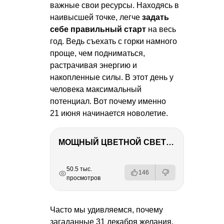
важные свои ресурсы. Находясь в
наивысшей точке, легче
задать
себе правильный старт
на весь
год. Ведь съехать с горки намного
проще, чем подниматься,
растрачивая энергию и
накопленные силы. В этот день у
человека максимальный
потенциал. Вот почему именно
21 июня начинается новолетие.
МОЩНЫЙ ЦВЕТНОЙ СВЕТ – NANLITE FC-500C
РЕКЛАМА
РЕКЛАМА
РЕКЛАМА
РЕКЛАМА
РЕКЛАМА
50.5 тыс.
146
просмотров
Часто мы удивляемся, почему
загаданные 31 декабря желания,