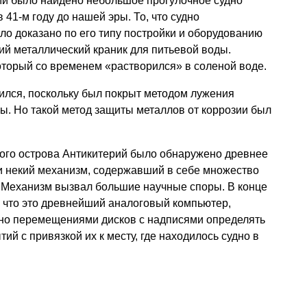
ми было найдено небольшое прогулочное судно
в 41-м году до нашей эры. То, что судно
ло доказано по его типу постройки и оборудованию
кий металлический краник для питьевой воды.
который со временем «растворился» в соленой воде.
ился, поскольку был покрыт методом лужения
. Но такой метод защиты металлов от коррозии был
ского острова Антикитерий было обнаружено древнее
и некий механизм, содержавший в себе множество
Механизм вызвал большие научные споры. В конце
 что это древнейший аналоговый компьютер,
чно перемещениями дисков с надписями определять
й с привязкой их к месту, где находилось судно в