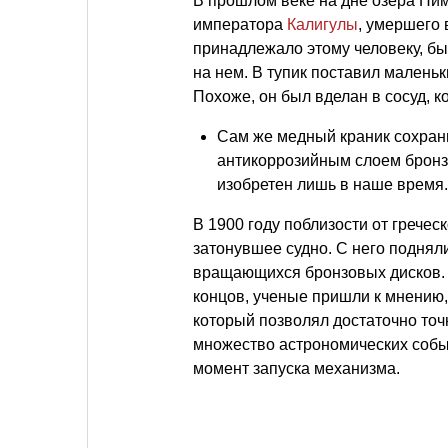
В прошлом веке на дне озера Ни
императора
Калигулы
, умершего 
принадлежало этому человеку, бы
на нем. В тупик поставил малень
Похоже, он был вделан в сосуд, 
Сам же медный краник сохран
антикоррозийным слоем бронзы
изобретен лишь в наше время.
В 1900 году поблизости от грече
затонувшее судно. С него поднял
вращающихся бронзовых дисков. 
концов, ученые пришли к мнению,
который позволял достаточно то
множество астрономических событи
момент запуска механизма.