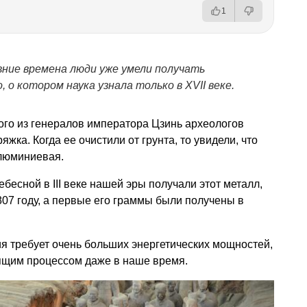
1
евние времена люди уже умели получать
о котором наука узнала только в XVII веке.
ого из генералов императора Цзинь археологов
жка. Когда ее очистили от грунта, то увидели, что
алюминиевая.
бесной в III веке нашей эры получали этот металл,
807 году, а первые его граммы были получены в
я требует очень больших энергетических мощностей,
ящим процессом даже в наше время.