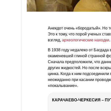
Анекдот очень «бородатый». Но т
Это к тому, что порой ученых ста
взгляд,
археологические находки
.
В 1938 году недалеко от Багдада
окаменевшей глиной странной фо
Сначала предположили, что данн
других жидкостей. Но после вскр
цинка. Когда к ним подсоединили 
неожиданно при касании провод
«покалывание».
КАРАЧАЕВО-ЧЕРКЕСИЯ – ПУ