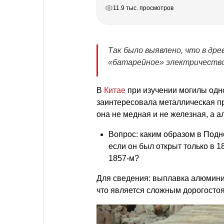
РЕКЛАМА
РЕКЛАМА
РЕКЛАМА
РЕКЛАМА
11.9 тыс. просмотров
Так было выявлено, что в др
«батарейное» электричество, 
В
Китае
при изучении могилы одн
заинтересовала металлическая пря
она не медная и не железная, а 
Вопрос: каким образом в Подне
если он был открыт только в 1
1857-м?
Для сведения: выплавка алюмини
что является сложным дорогосто