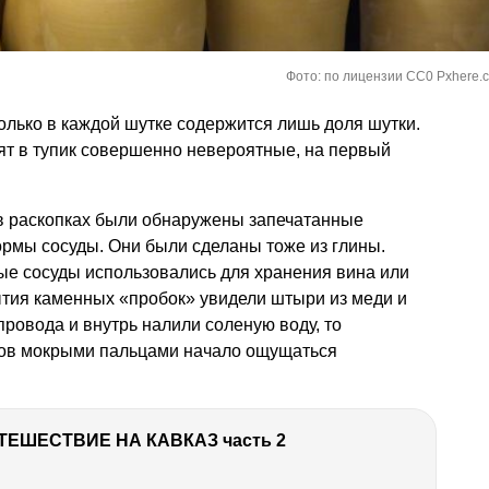
Фото: по лицензии CC0 Pxhere.
олько в каждой шутке содержится лишь доля шутки.
вят в тупик совершенно невероятные, на первый
 в раскопках были обнаружены запечатанные
рмы сосуды. Они были сделаны тоже из глины.
ые сосуды использовались для хранения вина или
ытия каменных «пробок» увидели штыри из меди и
провода и внутрь налили соленую воду, то
ков мокрыми пальцами начало ощущаться
ТЕШЕСТВИЕ НА КАВКАЗ часть 2