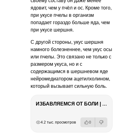
своему составу он даже менее
ядовит, чем у пчёл и ос. Кроме того,
при укусе пчелы в организм
попадает гораздо больше яда, чем
при укусе шершня.
С другой стороны, укус шершня
намного болезненнее, чем укус осы
или пчелы. Это связано не только с
размером укуса, но и с
содержащимся в шершневом яде
нейромедиатором ацетилхолином,
который вызывает сильную боль.
ИЗБАВЛЯЕМСЯ ОТ БОЛИ | Важность режима и питания
РЕКЛАМА
РЕКЛАМА
РЕКЛАМА
РЕКЛАМА
4.2 тыс. просмотров
0