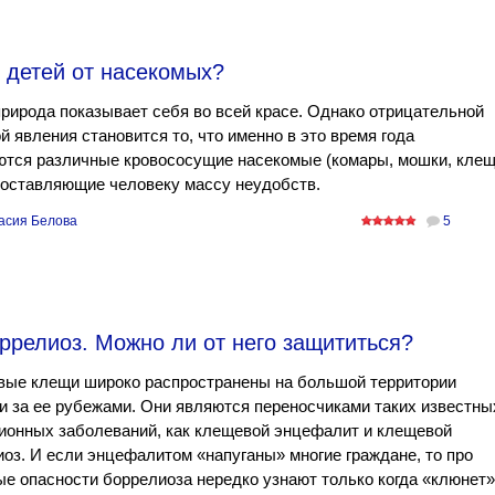
 детей от насекомых?
рирода показывает себя во всей красе. Однако отрицательной
й явления становится то, что именно в это время года
ются различные кровососущие насекомые (комары, мошки, кле
 доставляющие человеку массу неудобств.
асия Белова
5
ррелиоз. Можно ли от него защититься?
вые клещи широко распространены на большой территории
и за ее рубежами. Они являются переносчиками таких известны
ионных заболеваний, как клещевой энцефалит и клещевой
оз. И если энцефалитом «напуганы» многие граждане, то про
е опасности боррелиоза нередко узнают только когда «клюнет»