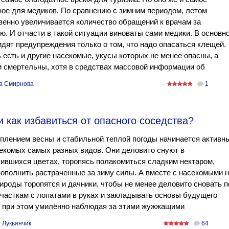
ое для медиков. По сравнению с зимним периодом, летом
енно увеличивается количество обращений к врачам за
. И отчасти в такой ситуации виноваты сами медики. В основн
дят предупреждения только о том, что надо опасаться клещей.
 есть и другие насекомые, укусы которых не менее опасны, а
и смертельны, хотя в средствах массовой информации об
а Смирнова
1
 как избавиться от опасного соседства?
плением весны и стабильной теплой погоды начинается активн
екомых самых разных видов. Они деловито снуют в
ившихся цветах, торопясь полакомиться сладким нектаром,
ополнить растраченные за зиму силы. А вместе с насекомыми н
ироды торопятся и дачники, чтобы не менее деловито сновать п
часткам с лопатами в руках и закладывать основы будущего
, при этом умилённо наблюдая за этими жужжащими
 Лукьянчик
64