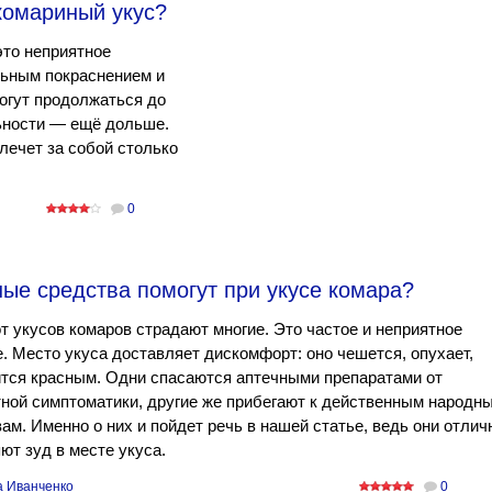
комариный укус?
это неприятное
льным покраснением и
огут продолжаться до
ьности — ещё дольше.
лечет за собой столько
0
ые средства помогут при укусе комара?
т укусов комаров страдают многие. Это частое и неприятное
. Место укуса доставляет дискомфорт: оно чешется, опухает,
тся красным. Одни спасаются аптечными препаратами от
ной симптоматики, другие же прибегают к действенным народн
ам. Именно о них и пойдет речь в нашей статье, ведь они отлич
ют зуд в месте укуса.
а Иванченко
0