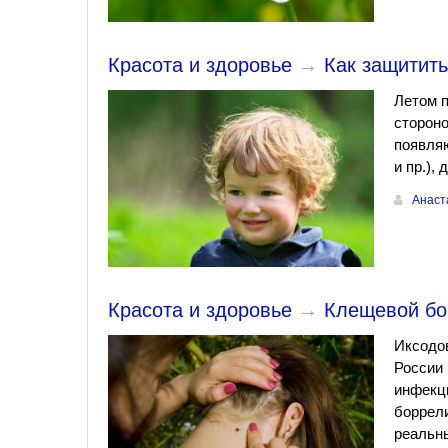
Красота и здоровье
→
Как защитить
Летом п
стороно
появля
и пр.),
Анаст
Красота и здоровье
→
Клещевой бо
Иксодо
России 
инфекц
боррели
реальны