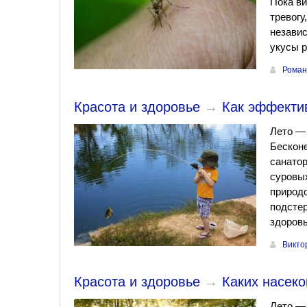
Пока ви
тревогу
независ
укусы р
Роман
Красота и здоровье
→
Как эффектив
Лето — 
Бесконе
санатор
суровых
природо
подстер
здоровь
Викто
Красота и здоровье
→
Каких насеко
Лето — 