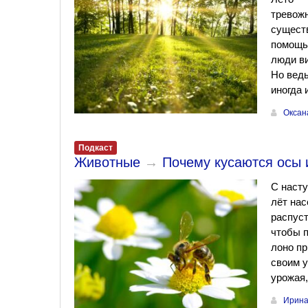
тревожн
существ
помощью
люди ви
Но ведь
иногда 
Оксан
Подкаст
Животные
→
Почему кусаются осы и
С насту
лёт нас
распуст
чтобы п
лоно пр
своим у
урожая
Ирина