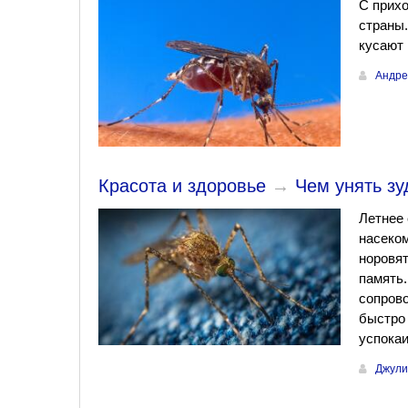
С прихо
страны.
кусают 
Андре
Красота и здоровье
→
Чем унять зу
Летнее 
насеком
норовят
память.
сопрово
быстро 
успока
Джули