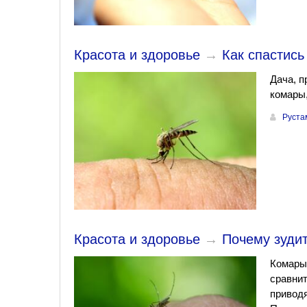
Красота и здоровье
→
Как спастис
Дача, п
комары
Руста
Красота и здоровье
→
Почему зуди
Комары
сравнит
приводя