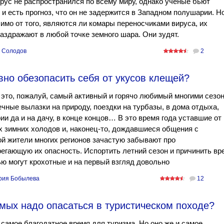
рус не распространился по всему миру, однако учёные бьют
, и есть прогноз, что он не задержится в Западном полушарии. Н
имо от того, являются ли комары переносчиками вируса, их
аздражают в любой точке земного шара. Они зудят.
 Солодов
2
но обезопасить себя от укусов клещей?
это, пожалуй, самый активный и горячо любимый многими сезон
чные вылазки на природу, поездки на турбазы, в дома отдыха,
ии да и на дачу, в конце концов… В это время года уставшие от
 зимних холодов и, наконец-то, дождавшиеся общения с
й жители многих регионов зачастую забывают про
егающую их опасность. Испортить летний сезон и причинить вр
ю могут крохотные и на первый взгляд довольно
рия Бобылева
12
мых надо опасаться в туристическом походе?
самое благодатное время для туризма. Но оно же и самое