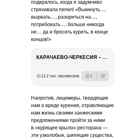
подкралось, когда я задумчиво
стряхивала пепел! «Выкинуть…,
вырвать…, разориться на…,
потребовать…, больше никогда
не… да и бросить курить, в конце
концов!»
КАРАЧАЕВО-ЧЕРКЕСИЯ – ПУТЕШЕСТВИЕ НА КАВКАЗ часть 2
РЕКЛАМА
РЕКЛАМА
РЕКЛАМА
12.2 тыс. просмотров
1
Напротив, лицемеры, твердящие
нам о вреде курения, отравляющие
нам жизнь своими ханжескими
предложениями пройти за ними
в «курящее крыло» ресторана —
эти узколобые, шипящие существа,