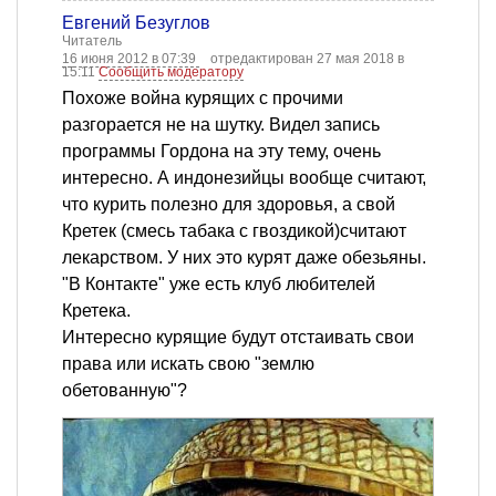
Евгений Безуглов
Читатель
16 июня 2012 в 07:39
отредактирован 27 мая 2018 в
15:11
Сообщить модератору
Похоже война курящих с прочими
разгорается не на шутку. Видел запись
программы Гордона на эту тему, очень
интересно. А индонезийцы вообще считают,
что курить полезно для здоровья, а свой
Кретек (смесь табака с гвоздикой)считают
лекарством. У них это курят даже обезьяны.
"В Контакте" уже есть клуб любителей
Кретека.
Интересно курящие будут отстаивать свои
права или искать свою "землю
обетованную"?