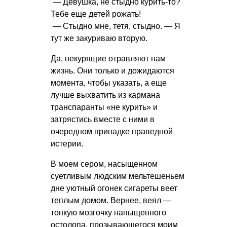
— Девушка, не стыдно курить-то?
Тебе еще детей рожать!
— Стыдно мне, тетя, стыдно. — Я
тут же закуриваю вторую.
Да, некурящие отравляют нам
жизнь. Они только и дожидаются
момента, чтобы указать, а еще
лучше выхватить из кармана
транспаранты «не курить» и
затрястись вместе с ними в
очередном припадке праведной
истерии.
В моем сером, насыщенном
суетливым людским мельтешеньем
дне уютный огонек сигареты веет
теплым домом. Вернее, веял —
тонкую мозгочку напыщенного
остолопа, прозывающегося моим