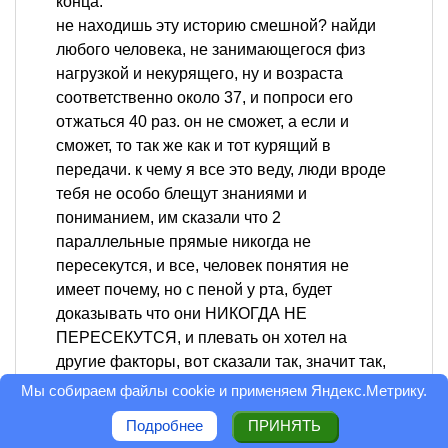
конца.
не находишь эту историю смешной? найди
любого человека, не занимающегося физ
нагрузкой и некурящего, ну и возраста
соответственно около 37, и попроси его
отжаться 40 раз. он не сможет, а если и
сможет, то так же как и тот курящий в
передачи. к чему я все это веду, люди вроде
тебя не особо блещут знаниями и
пониманием, им сказали что 2
параллельные прямые никогда не
пересекутся, и все, человек понятия не
имеет почему, но с пеной у рта, будет
доказывать что они НИКОГДА НЕ
ПЕРЕСЕКУТСЯ, и плевать он хотел на
другие факторы, вот сказали так, значит так,
а то что пространство может быть
Мы собираем файлы cookie и применяем
Яндекс.Метрику
.
искривлено, ему сказать забыли, да и не
Подробнее
ПРИНЯТЬ
надо, меньше знает лучше спит. похожих