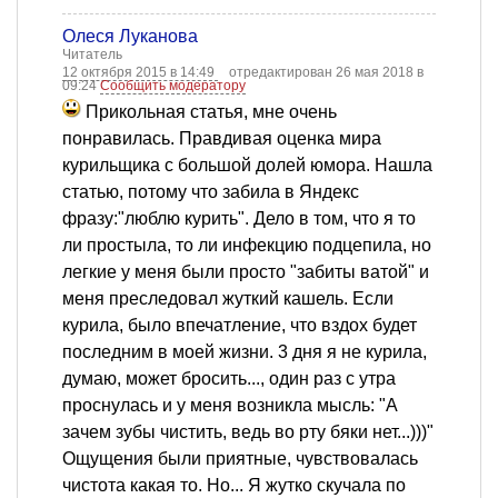
Олеся Луканова
Читатель
12 октября 2015 в 14:49
отредактирован 26 мая 2018 в
09:24
Сообщить модератору
Прикольная статья, мне очень
понравилась. Правдивая оценка мира
курильщика с большой долей юмора. Нашла
статью, потому что забила в Яндекс
фразу:"люблю курить". Дело в том, что я то
ли простыла, то ли инфекцию подцепила, но
легкие у меня были просто "забиты ватой" и
меня преследовал жуткий кашель. Если
курила, было впечатление, что вздох будет
последним в моей жизни. 3 дня я не курила,
думаю, может бросить..., один раз с утра
проснулась и у меня возникла мысль: "А
зачем зубы чистить, ведь во рту бяки нет...)))"
Ощущения были приятные, чувствовалась
чистота какая то. Но... Я жутко скучала по