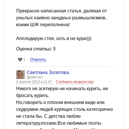
Прекрасно написанная статья, далекая от
унылых наивно-занудных размышлизмов,
коими ШЖ переполнена!
Апплодирую стоя, хоть и не курю)))
Оценка статьи: 5
Ответить
1
Светлана Золотова
Дебютант
2 апреля 2012 в 11:47
Сообщить модератору
Никого не агитирую ни начинать курить, ни
бросать курить.
Но,говорить о плохом внешнем виде или
скудоумии людей курящих столь категорично
не стала бы. С детства люблю
литературу,поэзию.Все любимые поэты