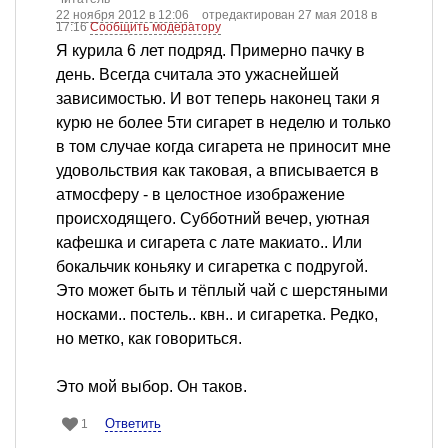
22 ноября 2012 в 12:06
отредактирован 27 мая 2018 в
17:16
Сообщить модератору
Я курила 6 лет подряд. Примерно пачку в
день. Всегда считала это ужаснейшей
зависимостью. И вот теперь наконец таки я
курю не более 5ти сигарет в неделю и только
в том случае когда сигарета не приносит мне
удовольствия как таковая, а вписывается в
атмосферу - в целостное изображение
происходящего. Субботний вечер, уютная
кафешка и сигарета с лате макиато.. Или
бокальчик коньяку и сигаретка с подругой.
Это может быть и тёплый чай с шерстяными
носками.. постель.. квн.. и сигаретка. Редко,
но метко, как говориться.
Это мой выбор. Он таков.
Ответить
1