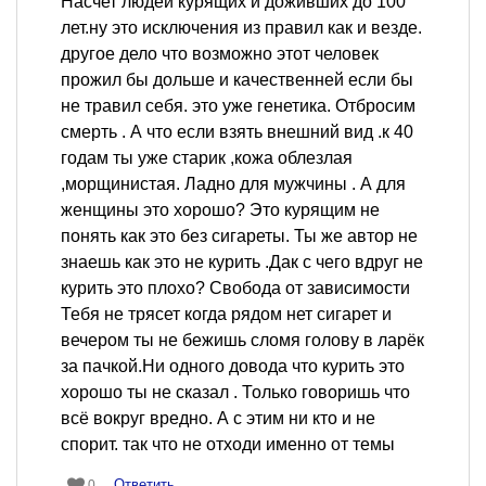
Насчет людей курящих и доживших до 100
лет.ну это исключения из правил как и везде.
другое дело что возможно этот человек
прожил бы дольше и качественней если бы
не травил себя. это уже генетика. Отбросим
смерть . А что если взять внешний вид .к 40
годам ты уже старик ,кожа облезлая
,морщинистая. Ладно для мужчины . А для
женщины это хорошо? Это курящим не
понять как это без сигареты. Ты же автор не
знаешь как это не курить .Дак с чего вдруг не
курить это плохо? Свобода от зависимости
Тебя не трясет когда рядом нет сигарет и
вечером ты не бежишь сломя голову в ларёк
за пачкой.Ни одного довода что курить это
хорошо ты не сказал . Только говоришь что
всё вокруг вредно. А с этим ни кто и не
спорит. так что не отходи именно от темы
Ответить
0