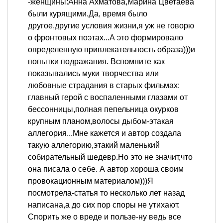
-женщины:Анна Ахматова,Марина Цветаева
были курящими.Да, время было
другое,другие условия жизни,я уж не говорю
о фронтовых поэтах...А это формировало
определенную привлекательность образа)))и
попытки подражания. Вспомните как
показывались муки творчества или
любовные страдания в старых фильмах:
главный герой с воспаленными глазами от
бессонницы,полная пепельница окурков
крупным планом,волосы дыбом-этакая
аллегория...Мне кажется и автор создала
такую аллегорию,этакий маленький
собирательный шедевр.Но это не значит,что
она писала о себе. А автор хороша своим
провокационным материалом)))Я
посмотрела-статья то несколько лет назад
написана,а до сих пор споры не утихают.
Спорить же о вреде и пользе-ну ведь все