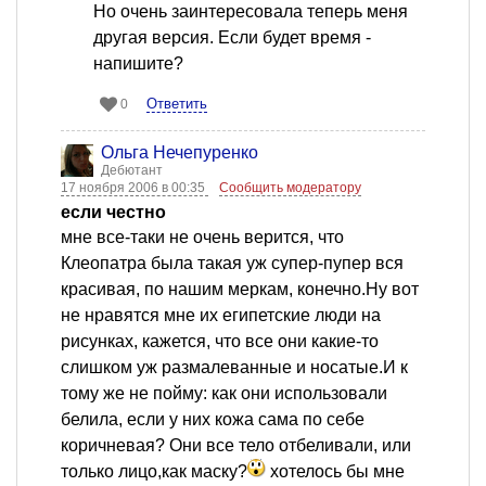
Но очень заинтересовала теперь меня
другая версия. Если будет время -
напишите?
Ответить
0
Ольга Нечепуренко
Дебютант
17 ноября 2006 в 00:35
Сообщить модератору
если честно
мне все-таки не очень верится, что
Клеопатра была такая уж супер-пупер вся
красивая, по нашим меркам, конечно.Ну вот
не нравятся мне их египетские люди на
рисунках, кажется, что все они какие-то
слишком уж размалеванные и носатые.И к
тому же не пойму: как они использовали
белила, если у них кожа сама по себе
коричневая? Они все тело отбеливали, или
только лицо,как маску?
хотелось бы мне