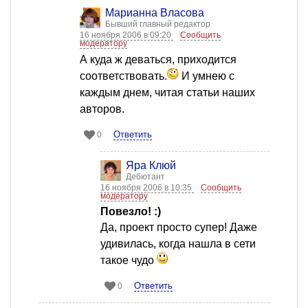
Марианна Власова
Бывший главный редактор
16 ноября 2006 в 09:20
Сообщить
модератору
А куда ж деваться, приходится
соответствовать.
И умнею с
каждым днем, читая статьи наших
авторов.
Ответить
0
Яра Клюй
Дебютант
16 ноября 2006 в 10:35
Сообщить
модератору
Повезло! :)
Да, проект просто супер! Даже
удивилась, когда нашла в сети
такое чудо
Ответить
0