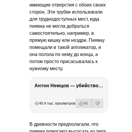
имеющие отверстия с обоих своих
сторон. Эти трубки использовали
для труднодоступных мест, куда
пиявка не могла добраться
самостоятельно, например, в
прямую кишку или ноздри. Пиявку
помещали в такой аппликатор, и
она ползла по нему до конца, а
потом просто присасывалась к
нужному месту.
Антон Немцов — убийство Бориса Немцова, переезд в Дубай, семья и политика
РЕКЛАМА
РЕКЛАМА
РЕКЛАМА
40.4 тыс. просмотров
45
В древности предполагали, что
пиявки помогают высосать из тела