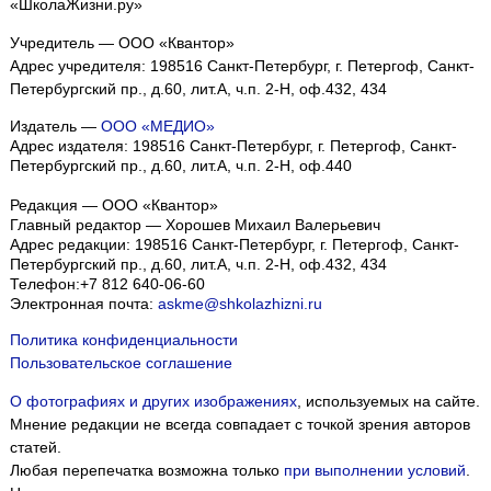
«ШколаЖизни.ру»
Учредитель — ООО «Квантор»
Адрес учредителя: 198516 Санкт-Петербург, г. Петергоф, Санкт-
Петербургский пр., д.60, лит.А, ч.п. 2-Н, оф.432, 434
Издатель —
ООО «МЕДИО»
Адрес издателя: 198516 Санкт-Петербург, г. Петергоф, Санкт-
Петербургский пр., д.60, лит.А, ч.п. 2-Н, оф.440
Редакция — ООО «Квантор»
Главный редактор — Хорошев Михаил Валерьевич
Адрес редакции:
198516
Санкт-Петербург, г. Петергоф
,
Санкт-
Петербургский пр., д.60, лит.А, ч.п. 2-Н, оф.432, 434
Телефон:
+7 812 640-06-60
Электронная почта:
askme@shkolazhizni.ru
Политика конфиденциальности
Пользовательское соглашение
О фотографиях и других изображениях
, используемых на сайте.
Мнение редакции не всегда совпадает с точкой зрения авторов
статей.
Любая перепечатка возможна только
при выполнении условий
.