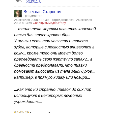
Ответить
0
Вячеслав Старостин
Грандмастер
26 октября 2008 в 13:39
отредактирован 26 октября
2008 в 13:59
Сообщить модератору
... тепло тела жертвы является конечной
целью для этого кровопийцы.
У пиявки есть три челюсти и триста
зубов, которые с легкостью впиваются в
кожу... кроме того они могут долго
преследовать свою жертву по запаху... в
древности предполагали, что пиявки
помогают высосать из тела злых духов...
например, в прямую кишку или ноздри...
...Как это ни странно, пиявок до сих пор
используют в некоторых лечебных
учреждениях...