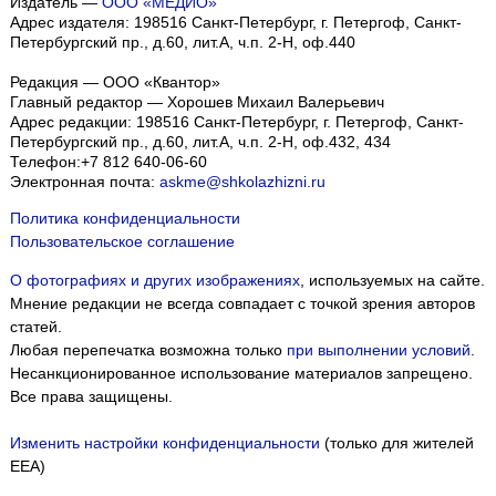
Издатель —
ООО «МЕДИО»
Адрес издателя: 198516 Санкт-Петербург, г. Петергоф, Санкт-
Петербургский пр., д.60, лит.А, ч.п. 2-Н, оф.440
Редакция — ООО «Квантор»
Главный редактор — Хорошев Михаил Валерьевич
Адрес редакции:
198516
Санкт-Петербург, г. Петергоф
,
Санкт-
Петербургский пр., д.60, лит.А, ч.п. 2-Н, оф.432, 434
Телефон:
+7 812 640-06-60
Электронная почта:
askme@shkolazhizni.ru
Политика конфиденциальности
Пользовательское соглашение
О фотографиях и других изображениях
, используемых на сайте.
Мнение редакции не всегда совпадает с точкой зрения авторов
статей.
Любая перепечатка возможна только
при выполнении условий
.
Несанкционированное использование материалов запрещено.
Все права защищены.
Изменить настройки конфиденциальности
(только для жителей
EEA)