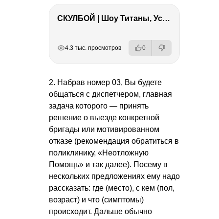
СКУЛБОЙ | Шоу Титаны, Усейн Болт, Ларрат, Зашквар!
РЕКЛАМА
РЕКЛАМА
РЕКЛАМА
РЕКЛАМА
4.3 тыс. просмотров
0
2. Набрав номер 03, Вы будете
общаться с диспетчером, главная
задача которого — принять
решение о выезде конкретной
бригады или мотивированном
отказе (рекомендация обратиться в
поликлинику, «Неотложную
Помощь» и так далее). Посему в
нескольких предложениях ему надо
рассказать: где (место), с кем (пол,
возраст) и что (симптомы)
происходит. Дальше обычно