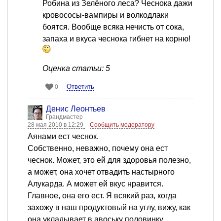
Робина из Зелёного леса? Чеснока дажи
кровососы-вампиры и волкодлаки
боятся. Вообще всяка нечисть от сока,
запаха и вкуса чеснока гибнет на корню!
Оценка статьи: 5
Ответить
0
Денис Леонтьев
Грандмастер
28 мая 2010 в 12:29
Сообщить модератору
Аянами ест чеснок.
Собственно, неважно, почему она ест
чеснок. Может, это ей для здоровья полезно,
а может, она хочет отвадить настырного
Алукарда. А может ей вкус нравится.
Главное, она его ест. Я всякий раз, когда
захожу в наш продуктовый на углу, вижу, как
она укладывает в авоську половинку