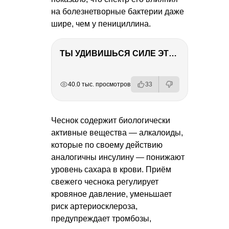
на болезнетворные бактерии даже
шире, чем у пенициллина.
ТЫ УДИВИШЬСЯ СИЛЕ ЭТО ЧЕЛОВЕКА! Блог о нашей поездке в Вышний Волочек
РЕКЛАМА
РЕКЛАМА
РЕКЛАМА
РЕКЛАМА
40.0 тыс. просмотров
33
Чеснок содержит биологически
активные вещества — алкалоиды,
которые по своему действию
аналогичны инсулину — понижают
уровень сахара в крови. Приём
свежего чеснока регулирует
кровяное давление, уменьшает
риск артериосклероза,
предупреждает тромбозы,