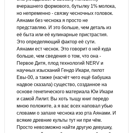
вчерашнего формового, бутылку 1% молока,
но непременно - связку чесночных головок.
Аянами без чеснока я просто не
представляю. И это больше, чем деталь из
её быта или её кулинарные пристрастия.
Это определяющий фактор её сути.
Аянами ест чеснок. Это говорит о ней куда
больше, чем сведения о том, что она -
Первое Дитя, плод технологий NERV и
научных изысканий Гендо Икари, пилот
Евы-00, а также (насчёт чего ещё бабушка
надвое сказала) существо, созданное на
основе генетического материала Юи Икари
и самой Лилит. Вы хоть тыщу книг передо
мною положите, а я вас всех наповал убью
словами о запахе чеснока изо рта Аянами. И
всякие древние культы тут ни при чём.
Просто невозможно найти другую девушку,