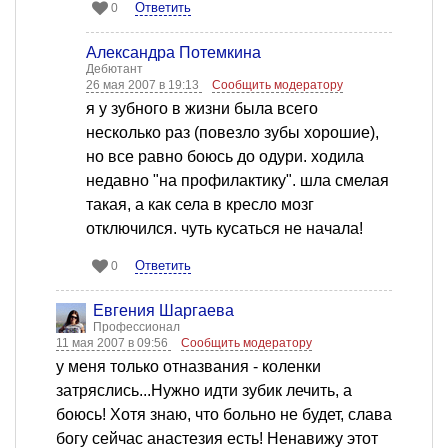
Ответить
0
Александра Потемкина
Дебютант
26 мая 2007 в 19:13
Сообщить модератору
я у зубного в жизни была всего
несколько раз (повезло зубы хорошие),
но все равно боюсь до одури. ходила
недавно "на профилактику". шла смелая
такая, а как села в кресло мозг
отключился. чуть кусаться не начала!
Ответить
0
Евгения Шаргаева
Профессионал
11 мая 2007 в 09:56
Сообщить модератору
у меня только отназвания - коленки
затряслись...Нужно идти зубик лечить, а
боюсь! Хотя знаю, что больно не будет, слава
богу сейчас анастезия есть! Ненавижу этот