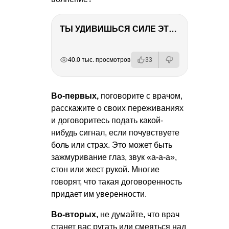
ТЫ УДИВИШЬСЯ СИЛЕ ЭТО ЧЕЛОВЕКА! Блог о нашей поездке в Вышний Волочек
РЕКЛАМА
РЕКЛАМА
РЕКЛАМА
РЕКЛАМА
40.0 тыс. просмотров
33
Во-первых,
поговорите с врачом,
расскажите о своих переживаниях
и договоритесь подать какой-
нибудь сигнал, если почувствуете
боль или страх. Это может быть
зажмуривание глаз, звук «а-а-а»,
стон или жест рукой. Многие
говорят, что такая договоренность
придает им уверенности.
Во-вторых,
не думайте, что врач
станет вас ругать или смеяться над