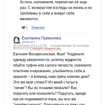
Кстати, напомнили, перечитаю её еще
раз. С возврастом взгляды на жизнь и на
проблемы в себе и вокруг себя
меняются.
Ответить
0
Екатерина Привалова
Дебютант
16 сентября 2013 в 11:50
отредактирован 16 сентября
2013 в 11:52
Сообщить модератору
Евгения Воскресенская, Фью! "Наденьте
одежду уверенности, шляпку мудрости,
обуйте туфли или сапоги легкости, повяжите
платочек очарования, улыбнитесь себе в
зеркало – и вперед, навстречу новому дню!"
Это же мои слова?! Из моей статьи в
"личке"! Вы их позаимствовали? Вас
поругать или похвалить? Поругать, вроде
как не поднимается язык, вы все же
"профессионал". Порадоваться тому, что