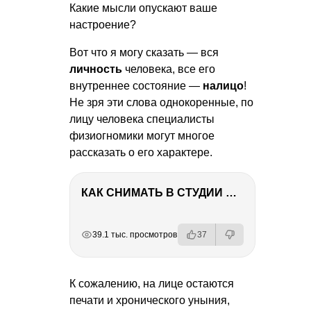
Какие мысли опускают ваше
настроение?
Вот что я могу сказать — вся
личность
человека, все его
внутреннее состояние —
налицо
!
Не зря эти слова однокоренные, по
лицу человека специалисты
физиогномики могут многое
рассказать о его характере.
КАК СНИМАТЬ В СТУДИИ СО ВСПЫШКАМИ
РЕКЛАМА
РЕКЛАМА
РЕКЛАМА
РЕКЛАМА
39.1 тыс. просмотров
37
К сожалению, на лице остаются
печати и хронического уныния,