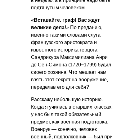
в неделю, а в принципе надо быть
подтянутым человеком.
«
Вставайте, граф! Вас ждут
великие дела!
» По преданию,
именно такими словами слуга
французского аристократа и
известного историка герцога
Сандрикура Максимилиана Анри
де Сен-Симона (1720−1799) будил
своего хозяина. Что мешает нам
взять этот секрет на вооружение,
переделав его для себя?
Расскажу небольшую историю.
Когда я училась в старших классах,
у нас был такой обязательный
предмет, как военная подготовка.
Военрук — конечно, человек
военный, подполковник — был при