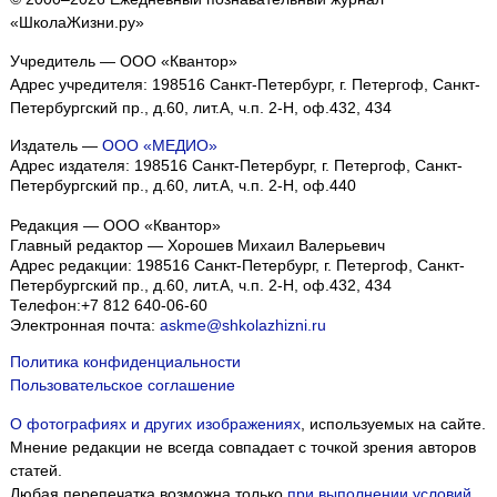
«ШколаЖизни.ру»
Учредитель — ООО «Квантор»
Адрес учредителя: 198516 Санкт-Петербург, г. Петергоф, Санкт-
Петербургский пр., д.60, лит.А, ч.п. 2-Н, оф.432, 434
Издатель —
ООО «МЕДИО»
Адрес издателя: 198516 Санкт-Петербург, г. Петергоф, Санкт-
Петербургский пр., д.60, лит.А, ч.п. 2-Н, оф.440
Редакция — ООО «Квантор»
Главный редактор — Хорошев Михаил Валерьевич
Адрес редакции:
198516
Санкт-Петербург, г. Петергоф
,
Санкт-
Петербургский пр., д.60, лит.А, ч.п. 2-Н, оф.432, 434
Телефон:
+7 812 640-06-60
Электронная почта:
askme@shkolazhizni.ru
Политика конфиденциальности
Пользовательское соглашение
О фотографиях и других изображениях
, используемых на сайте.
Мнение редакции не всегда совпадает с точкой зрения авторов
статей.
Любая перепечатка возможна только
при выполнении условий
.