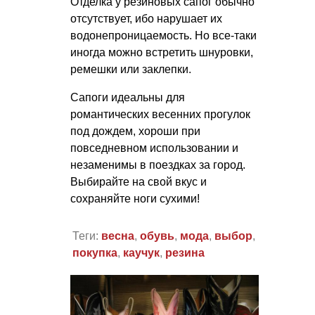
Отделка у резиновых сапог обычно
отсутствует, ибо нарушает их
водонепроницаемость. Но все-таки
иногда можно встретить шнуровки,
ремешки или заклепки.
Сапоги идеальны для
романтических весенних прогулок
под дождем, хороши при
повседневном использовании и
незаменимы в поездках за город.
Выбирайте на свой вкус и
сохраняйте ноги сухими!
Теги:
весна
,
обувь
,
мода
,
выбор
,
покупка
,
каучук
,
резина