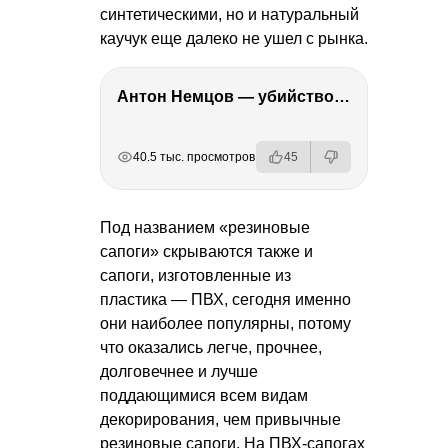
синтетическими, но и натуральный
каучук еще далеко не ушел с рынка.
Антон Немцов — убийство Бориса Немцова, переезд в Дубай, семья и политика
РЕКЛАМА
РЕКЛАМА
РЕКЛАМА
РЕКЛАМА
40.5 тыс. просмотров
45
Под названием «резиновые
сапоги» скрываются также и
сапоги, изготовленные из
пластика — ПВХ, сегодня именно
они наиболее популярны, потому
что оказались легче, прочнее,
долговечнее и лучше
поддающимися всем видам
декорирования, чем привычные
резиновые сапоги. На ПВХ-сапогах