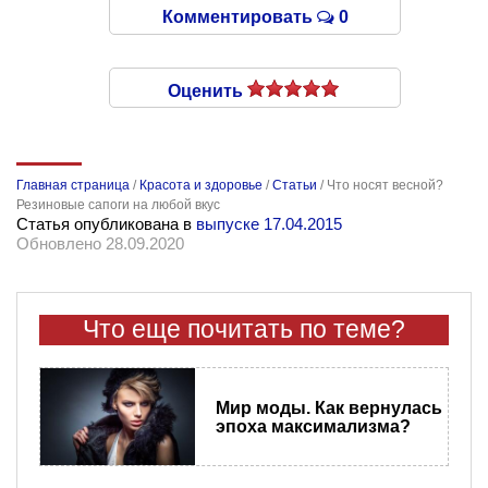
Комментировать
0
Оценить
Главная страница
/
Красота и здоровье
/
Статьи
/
Что носят весной?
Резиновые сапоги на любой вкус
Статья опубликована в
выпуске 17.04.2015
Обновлено 28.09.2020
Что еще почитать по теме?
Мир моды. Как вернулась
эпоха максимализма?