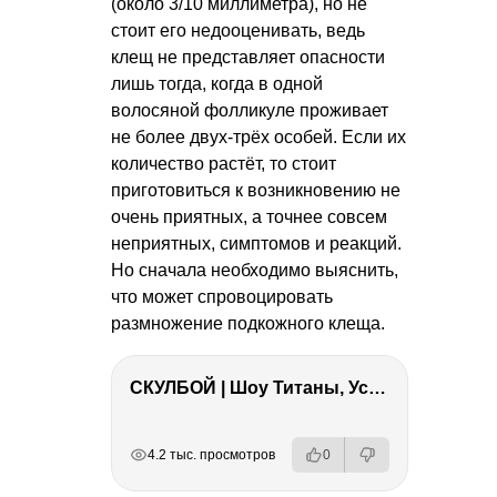
(около 3/10 миллиметра), но не
стоит его недооценивать, ведь
клещ не представляет опасности
лишь тогда, когда в одной
волосяной фолликуле проживает
не более двух-трёх особей. Если их
количество растёт, то стоит
приготовиться к возникновению не
очень приятных, а точнее совсем
неприятных, симптомов и реакций.
Но сначала необходимо выяснить,
что может спровоцировать
размножение подкожного клеща.
СКУЛБОЙ | Шоу Титаны, Усейн Болт, Ларрат, Зашквар!
РЕКЛАМА
РЕКЛАМА
РЕКЛАМА
4.2 тыс. просмотров
0