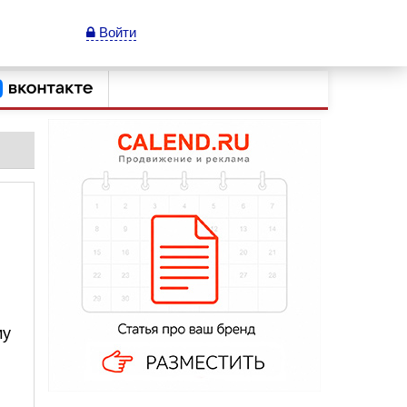
Войти
му