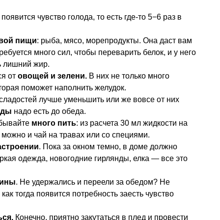
 появится чувство голода, то есть где-то 5−6 раз в
овой пищи
: рыба, мясо, морепродукты. Она даст вам
ребуется много сил, чтобы переварить белок, и у него
ь лишний жир.
я от
овощей и зелени.
В них не только много
оторая поможет наполнить желудок.
сладостей лучше уменьшить или же вовсе от них
оды
надо есть до обеда.
абывайте
много пить
: из расчета 30 мл жидкости на
о можно и чай на травах или со специями.
астроении
. Пока за окном темно, в доме должно
ркая одежда, новогодние гирлянды, елка — все это
вины
. Не удержались и переели за обедом? Не
к как тогда появится потребность заесть чувство
ься.
Конечно, приятно закутаться в плед и провести