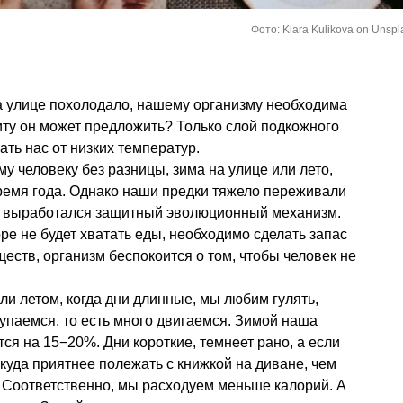
Фото: Klara Kulikova on Unspl
а улице похолодало, нашему организму необходима
иту он может предложить? Только слой подкожного
ть нас от низких температур.
у человеку без разницы, зима на улице или лето,
ремя года. Однако наши предки тяжело переживали
их выработался защитный эволюционный механизм.
ре не будет хватать еды, необходимо сделать запас
еств, организм беспокоится о том, чтобы человек не
или летом, когда дни длинные, мы любим гулять,
купаемся, то есть много двигаемся. Зимой наша
ся на 15−20%. Дни короткие, темнеет рано, а если
куда приятнее полежать с книжкой на диване, чем
. Соответственно, мы расходуем меньше калорий. А