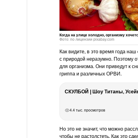
Когда на улице холодно, организму хочет
Фото: по лицензии pixabay.com
Как видите, в это время года наш
с природой неразумно. Поэтому от
для организма. Они приведут к сн
гриппа и различных ОРВИ.
СКУЛБОЙ | Шоу Титаны, Усейн
РЕКЛАМА
РЕКЛАМА
РЕКЛАМА
РЕКЛАМА
4.4 тыс. просмотров
Но это не значит, что можно рассл
чтобы не растолстеть. Как это сде