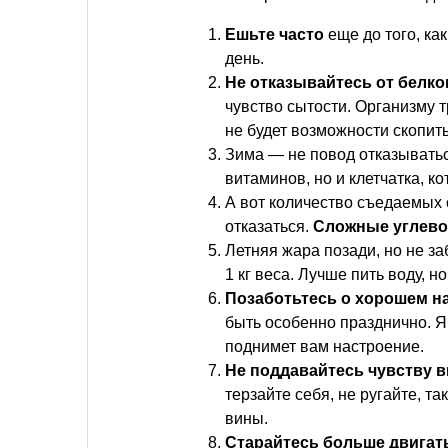
Ешьте часто
еще до того, как
день.
Не отказывайтесь от белк
чувство сытости. Организму т
не будет возможности скопит
Зима — не повод отказыватьс
витаминов, но и клетчатка, к
А вот количество съедаемых 
отказаться.
Сложные углев
Летняя жара позади, но не з
1 кг веса. Лучше пить воду, н
Позаботьтесь о хорошем н
быть особенно празднично. Я
поднимет вам настроение.
Не поддавайтесь чувству 
терзайте себя, не ругайте, та
вины.
Старайтесь больше двигат