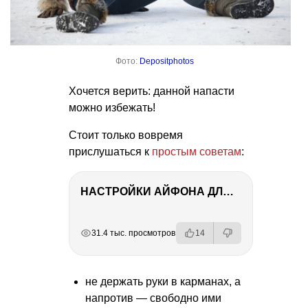
Фото:
Depositphotos
Хочется верить: данной напасти
можно избежать!
Стоит только вовремя
прислушаться к
простым советам
:
НАСТРОЙКИ АЙФОНА ДЛЯ ФОТО И ВИДЕО
РЕКЛАМА
РЕКЛАМА
РЕКЛАМА
РЕКЛАМА
РЕКЛАМА
31.4 тыс. просмотров
14
не держать руки в карманах, а
напротив — свободно ими