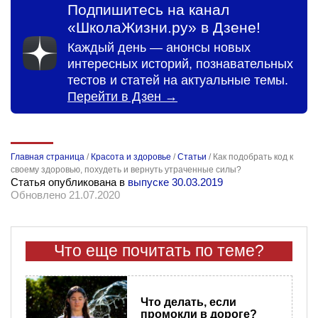
Подпишитесь на канал
«ШколаЖизни.ру» в Дзене!
Каждый день — анонсы новых
интересных историй, познавательных
тестов и статей на актуальные темы.
Перейти в Дзен →
Главная страница
/
Красота и здоровье
/
Статьи
/
Как подобрать код к
своему здоровью, похудеть и вернуть утраченные силы?
Статья опубликована в
выпуске 30.03.2019
Обновлено 21.07.2020
Что еще почитать по теме?
Что делать, если
промокли в дороге?