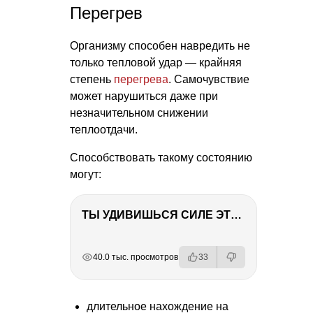
Перегрев
Организму способен навредить не
только тепловой удар — крайняя
степень
перегрева
. Самочувствие
может нарушиться даже при
незначительном снижении
теплоотдачи.
Способствовать такому состоянию
могут:
ТЫ УДИВИШЬСЯ СИЛЕ ЭТО ЧЕЛОВЕКА! Блог о нашей поездке в Вышний Волочек
РЕКЛАМА
РЕКЛАМА
РЕКЛАМА
РЕКЛАМА
40.0 тыс. просмотров
33
длительное нахождение на