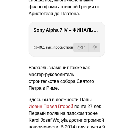
философами античной Греции от
Аристотеля до Платона.
Sony Alpha 7 IV – ФИНАЛЬНЫЙ ОБЗОР
РЕКЛАМА
РЕКЛАМА
РЕКЛАМА
40.1 тыс. просмотров
37
Рафаэль знаменит также как
мастер-руководитель
строительства собора Святого
Петра в Риме.
Здесь был в должности Папы
Иоанн Павел Второй
почти 27 лет.
Первый поляк на папском троне
Karol Josef Wojtyla достиг огромной
популярности. В 2014 году, спустя 9