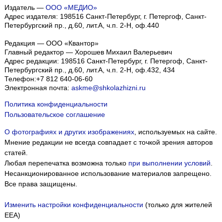
Издатель —
ООО «МЕДИО»
Адрес издателя: 198516 Санкт-Петербург, г. Петергоф, Санкт-
Петербургский пр., д.60, лит.А, ч.п. 2-Н, оф.440
Редакция — ООО «Квантор»
Главный редактор — Хорошев Михаил Валерьевич
Адрес редакции:
198516
Санкт-Петербург, г. Петергоф
,
Санкт-
Петербургский пр., д.60, лит.А, ч.п. 2-Н, оф.432, 434
Телефон:
+7 812 640-06-60
Электронная почта:
askme@shkolazhizni.ru
Политика конфиденциальности
Пользовательское соглашение
О фотографиях и других изображениях
, используемых на сайте.
Мнение редакции не всегда совпадает с точкой зрения авторов
статей.
Любая перепечатка возможна только
при выполнении условий
.
Несанкционированное использование материалов запрещено.
Все права защищены.
Изменить настройки конфиденциальности
(только для жителей
EEA)