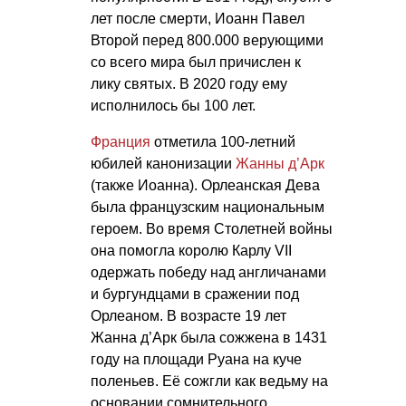
лет после смерти, Иоанн Павел
Второй перед 800.000 верующими
со всего мира был причислен к
лику святых. В 2020 году ему
исполнилось бы 100 лет.
Франция
отметила 100-летний
юбилей канонизации
Жанны д’Арк
(также Иоанна). Орлеанская Дева
была французским национальным
героем. Во время Столетней войны
она помогла королю Карлу VII
одержать победу над англичанами
и бургундцами в сражении под
Орлеаном. В возрасте 19 лет
Жанна д’Арк была сожжена в 1431
году на площади Руана на куче
поленьев. Её сожгли как ведьму на
основании сомнительного