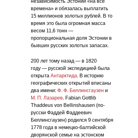
независимость Эстонии «на все
времена» и обязалась выплатить
15 миллионов золотых рублей. В то
время это была огромная масса
весом 11,6 тонн —
пропорциональная доля Эстонии в
бывших русских золотых запасах.
200 лет тому назад — в 1820
году — русской экспедицией была
открыта
Антарктида
. В историю
географических открытий вписаны
два имени:
Ф. Ф. Беллинсгаузен
и
М. П. Лазарев
. Fabian Gottlib
Thaddeus von Bellinshausen (по-
русски Фаддей Фаддеевич
Беллинсгаузен) родился 9 сентября
1778 года в немецко-балтийской
дворянской семье на эстонском