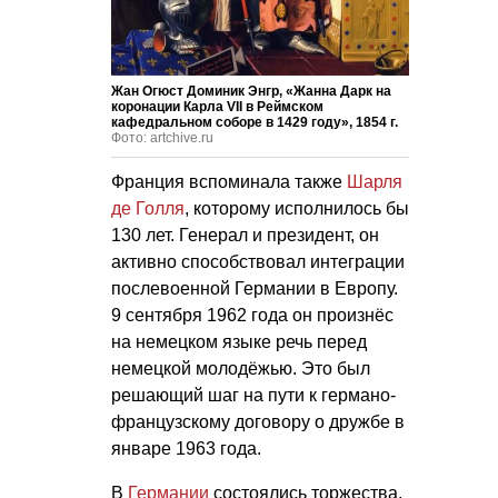
Жан Огюст Доминик Энгр, «Жанна Дарк на
коронации Карла VII в Реймском
кафедральном соборе в 1429 году», 1854 г.
Фото: artchive.ru
Франция вспоминала также
Шарля
де Голля
, которому исполнилось бы
130 лет. Генерал и президент, он
активно способствовал интеграции
послевоенной Германии в Европу.
9 сентября 1962 года он произнёс
на немецком языке речь перед
немецкой молодёжью. Это был
решающий шаг на пути к германо-
французскому договору о дружбе в
январе 1963 года.
В
Германии
состоялись торжества,