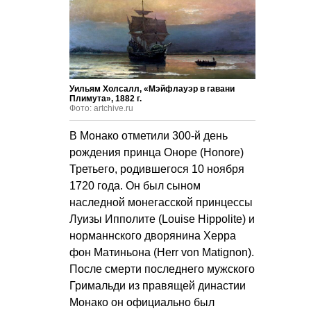
Уильям Холсалл, «Мэйфлауэр в гавани
Плимута», 1882 г.
Фото: artchive.ru
В Монако отметили 300-й день
рождения принца Оноре (Honore)
Третьего, родившегося 10 ноября
1720 года. Он был сыном
наследной монегасской принцессы
Луизы Ипполите (Louise Hippolite) и
норманнского дворянина Херра
фон Матиньона (Herr von Matignon).
После смерти последнего мужского
Гримальди из правящей династии
Монако он официально был