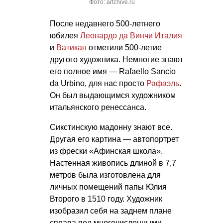
Фото: artchive.ru
После недавнего 500-летнего
юбилея
Леонардо да Винчи
Италия
и
Ватикан
отметили 500-летие
другого художника. Немногие знают
его полное имя — Rafaello Sancio
da Urbino, для нас просто
Рафаэль
.
Он был выдающимся художником
итальянского ренессанса.
Сикстинскую мадонну знают все.
Другая его картина — автопортрет
из фрески «Афинская школа».
Настенная живопись длиной в 7,7
метров была изготовлена для
личных помещений папы Юлия
Второго в 1510 году. Художник
изобразил себя на заднем плане
справа под многочисленными