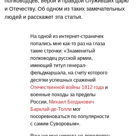
полководцев, верой и правдой служивших царю
и Отечеству. Об одном из таких замечательных
людей и расскажет эта статья.
На одной из интернет-страничек
попались мне как-то раз на глаза
такие строчки: «Знаменитый
полководец русской армии,
имеющий титул генерал-
фельдмаршала, на счету которого
десятки успешных сражений
Отечественной войны 1812 года
и
военные походы за пределы
России,
Михаил Богданович
Барклай-де-Толли
мог
посоревноваться по популярности
с самим Суворовым».
Раньше мне никогда не доводилось