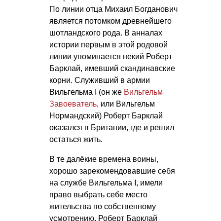
По линии отца Михаил Богданович
является потомком древнейшего
шотландского рода. В анналах
истории первым в этой родовой
линии упоминается некий Роберт
Барклай, имевший скандинавские
корни. Служивший в армии
Вильгельма I (он же
Вильгельм
Завоеватель
, или Вильгельм
Нормандский) Роберт Барклай
оказался в Британии, где и решил
остаться жить.
В те далёкие времена воины,
хорошо зарекомендовавшие себя
на службе Вильгельма I, имели
право выбрать себе место
жительства по собственному
усмотрению. Роберт Барклай