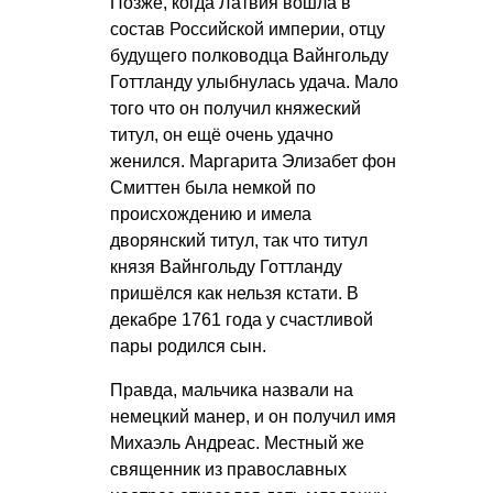
Позже, когда Латвия вошла в
состав Российской империи, отцу
будущего полководца Вайнгольду
Готтланду улыбнулась удача. Мало
того что он получил княжеский
титул, он ещё очень удачно
женился. Маргарита Элизабет фон
Смиттен была немкой по
происхождению и имела
дворянский титул, так что титул
князя Вайнгольду Готтланду
пришёлся как нельзя кстати. В
декабре 1761 года у счастливой
пары родился сын.
Правда, мальчика назвали на
немецкий манер, и он получил имя
Михаэль Андреас. Местный же
священник из православных