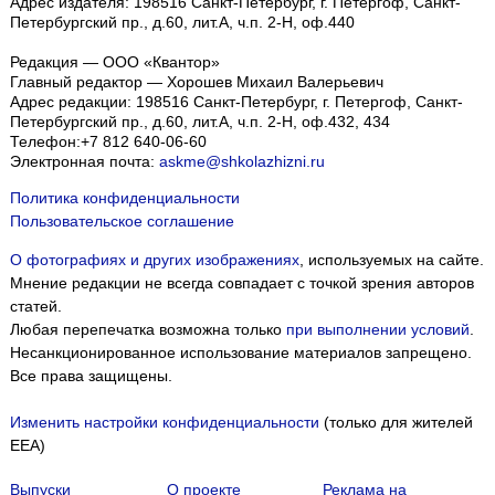
Адрес издателя: 198516 Санкт-Петербург, г. Петергоф, Санкт-
Петербургский пр., д.60, лит.А, ч.п. 2-Н, оф.440
Редакция — ООО «Квантор»
Главный редактор — Хорошев Михаил Валерьевич
Адрес редакции:
198516
Санкт-Петербург, г. Петергоф
,
Санкт-
Петербургский пр., д.60, лит.А, ч.п. 2-Н, оф.432, 434
Телефон:
+7 812 640-06-60
Электронная почта:
askme@shkolazhizni.ru
Политика конфиденциальности
Пользовательское соглашение
О фотографиях и других изображениях
, используемых на сайте.
Мнение редакции не всегда совпадает с точкой зрения авторов
статей.
Любая перепечатка возможна только
при выполнении условий
.
Несанкционированное использование материалов запрещено.
Все права защищены.
Изменить настройки конфиденциальности
(только для жителей
EEA)
Выпуски
О проекте
Реклама на