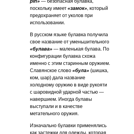
pin»
— безопасная булавка,
поскольку имеет
«замок»
, который
предохраняет от уколов при
использовании.
В русском языке булавка получила
свое название от уменьшительного
«булава»
— маленькая булава. По
конфигурации булавка схожа
именно с этим старинным оружием.
Славянское слово
«була»
(шишка,
ком, шар) дала название
холодному оружию в виде рукояти
с шаровидной ударной частью —
навершием. Иногда булавы
выступали и в качестве
метательного оружия.
Изначально булавки применялись
как застежки для одежды, которая