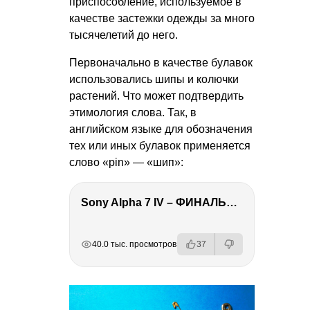
приспособление, используемое в
качестве застежки одежды за много
тысячелетий до него.
Первоначально в качестве булавок
использовались шипы и колючки
растений. Что может подтвердить
этимология слова. Так, в
английском языке для обозначения
тех или иных булавок применяется
слово «pin» — «шип»:
Sony Alpha 7 IV – ФИНАЛЬНЫЙ ОБЗОР
РЕКЛАМА
РЕКЛАМА
РЕКЛАМА
РЕКЛАМА
РЕКЛАМА
40.0 тыс. просмотров
37