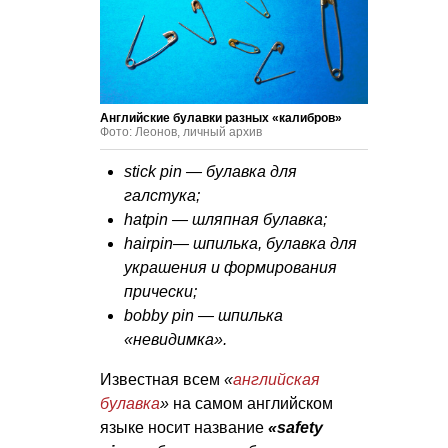
Английские булавки разных «калибров»
Фото: Леонов, личный архив
stick pin — булавка для
галстука;
hatpin — шляпная булавка;
hairpin— шпилька, булавка для
украшения и формирования
прически;
bobby pin — шпилька
«невидимка».
Известная всем
«
английская
булавка
»
на самом английском
языке носит название
«safety