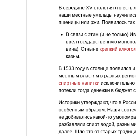
В середине ХV столетия (то есть 
наши местные умельцы научились
пшеницы или ржи. Появилось так
В связи с этим (и не только) И
ввёл государственную монопол
вина). Отныне
крепкий алкого
казны.
В 1533 году в столице появился и
местным властям в разных регио
спиртные напитки
исключительно в
потекли тогда денежки в бюджет
Историки утверждают, что в Росс
особенным образом. Наши соотеч
не добивались какой-то умопомра
разбавляли спирт водой, разными
далее. Шло это от старых традиц