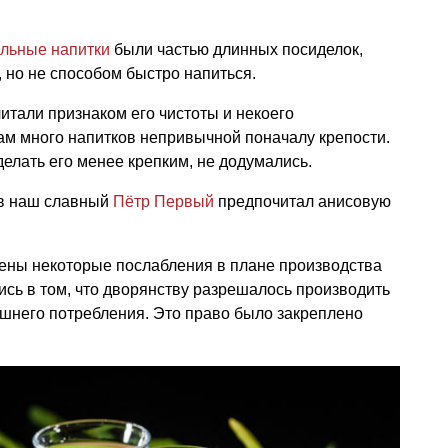
ольные напитки
были частью длинных посиделок,
, но не способом быстро напиться.
итали признаком его чистоты и некоего
там много напитков непривычной поначалу крепости.
делать его менее крепким, не додумались.
ов наш славный
Пётр Первый
предпочитал анисовую
ены некоторые послабления в плане производства
ись в том, что дворянству разрешалось производить
машнего потребления. Это право было закреплено