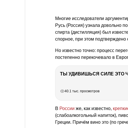
Многие исследователи аргументир
Русь (Россия) узнала довольно п
спирта (дистилляция) был извест
спорное, при этом подтверждено
Но известно точно: процесс перег
постепенно перекочевало в Европ
РЕКЛАМА
РЕКЛАМА
РЕКЛАМА
РЕКЛАМА
40.1 тыс. просмотров
В
России
же, как известно,
крепки
(слабоалкогольный напиток), пиво
Греции. Причём вино это (по гре