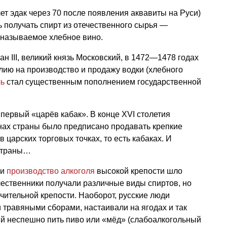
лет эдак через 70 после появления аквавиты на Руси)
 получать спирт из отечественного сырья —
 называемое хлебное вино.
ван III, великий князь Московский, в 1472—1478 годах
ию на производство и продажу водки (хлебного
ль
стал существенным пополнением государственной
 первый «царёв кабак». В конце ХVI столетия
нах страны было предписано продавать крепкие
 царских торговых точках, то есть кабаках. И
 страны…
ии
производство алкоголя
высокой крепости шло
ественники получали различные виды спиртов, но
чительной крепости. Наоборот, русские люди
 травяными сборами, настаивали на ягодах и так
ий неспешно пить пиво или «мёд» (слабоалкогольный