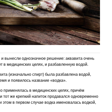
 и вынесли однозначное решение: аквавита очень
ет в медицинских целях, и разбавленную водой.
авита (изначально спирт) была разбавлена водой,
ремя и появилось название «водка».
о применялась в медицинских целях, причём
ин и тот же крепкий напиток продавался одновременно
ри этом в первом случае водка именовалась водкой,