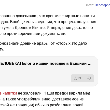
Фото:
Depositpho
ованно доказывают, что крепкие спиртные напитки
оздно. Вообще есть сведения, что процесс получения
ен уже в Древнем Египте. Утверждение достаточно
 оно противоречивыми документами.
онки знали древние арабы, от которых это дело
у.
ТЫ УДИВИШЬСЯ СИЛЕ ЭТО ЧЕЛОВЕКА! Блог о нашей поездке в Вышний Волочек
33
е напитки
не жаловали. Наши предки варили мёд
, а также употребляли вино, доставляемое из
ческой же традиции) обычно разбавляли водой.