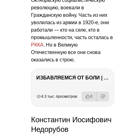
Октябрьскую социалистическую
революцию, воевали в
Гражданскую войну. Часть из них
уволилась из армии в 1920-е, они
работали — кто на селе, кто в
промышленности, часть осталась в
РККА
. Но в Великую
Отечественную все они снова
оказались в строю.
ИЗБАВЛЯЕМСЯ ОТ БОЛИ | Важность режима и питания
РЕКЛАМА
РЕКЛАМА
РЕКЛАМА
РЕКЛАМА
4.3 тыс. просмотров
0
Константин Иосифович
Недорубов