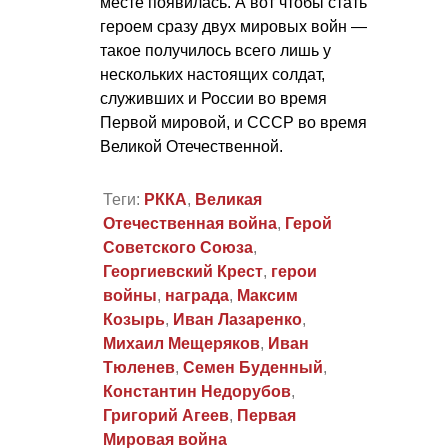
месте появилась. А вот чтобы стать
героем сразу двух мировых войн —
такое получилось всего лишь у
нескольких настоящих солдат,
служивших и России во время
Первой мировой, и СССР во время
Великой Отечественной.
Теги:
РККА
,
Великая
Отечественная война
,
Герой
Советского Союза
,
Георгиевский Крест
,
герои
войны
,
награда
,
Максим
Козырь
,
Иван Лазаренко
,
Михаил Мещеряков
,
Иван
Тюленев
,
Семен Буденный
,
Константин Недорубов
,
Григорий Агеев
,
Первая
Мировая война