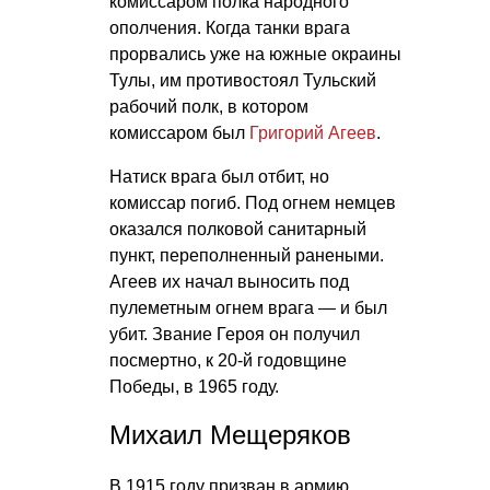
комиссаром полка народного
ополчения. Когда танки врага
прорвались уже на южные окраины
Тулы, им противостоял Тульский
рабочий полк, в котором
комиссаром был
Григорий Агеев
.
Натиск врага был отбит, но
комиссар погиб. Под огнем немцев
оказался полковой санитарный
пункт, переполненный ранеными.
Агеев их начал выносить под
пулеметным огнем врага — и был
убит. Звание Героя он получил
посмертно, к 20-й годовщине
Победы, в 1965 году.
Михаил Мещеряков
В 1915 году призван в армию,