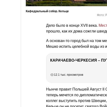
Кафедральный собор. Кельце
Фото: 
Дело было в конце XVII века.
Мес
прошло, как их дома сожгли швед
А основан-то город был на том м
Мешко испить целебной воды из 
КАРАЧАЕВО-ЧЕРКЕСИЯ – ПУ
РЕКЛАМА
РЕКЛАМА
РЕКЛАМА
12.1 тыс. просмотров
Нынче правит Польшей Август II 
теперь мечется по дипломатическ
коллег выступить против Швеции,
Кельце он не посетит, святого Во