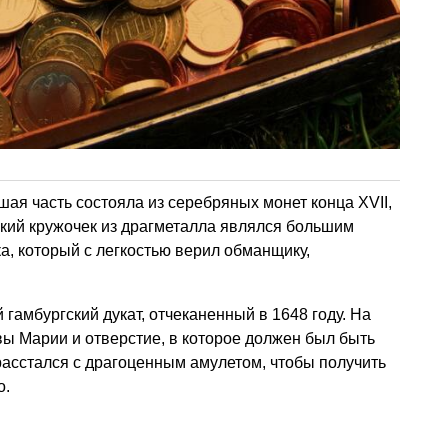
шая часть состояла из серебряных монет конца XVII,
ький кружочек из драгметалла являлся большим
а, который с легкостью верил обманщику,
гамбургский дукат, отчеканенный в 1648 году. На
ы Марии и отверстие, в которое должен был быть
 расстался с драгоценным амулетом, чтобы получить
о.