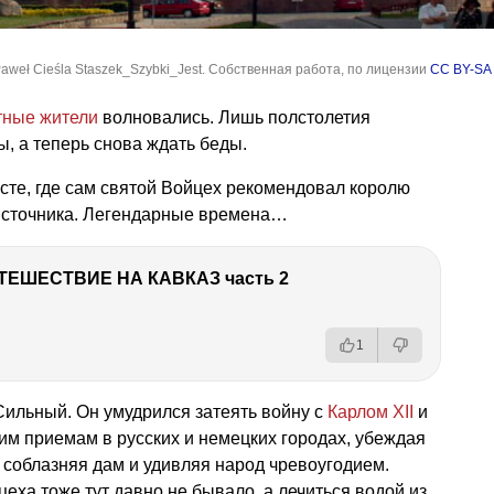
Paweł Cieśla Staszek_Szybki_Jest. Собственная работа, по лицензии
CC BY-SA 
тные жители
волновались. Лишь полстолетия
ы, а теперь снова ждать беды.
есте, где сам святой Войцех рекомендовал королю
источника. Легендарные времена…
ТЕШЕСТВИЕ НА КАВКАЗ часть 2
1
Сильный. Он умудрился затеять войну с
Карлом XII
и
им приемам в русских и немецких городах, убеждая
 соблазняя дам и удивляя народ чревоугодием.
йцеха тоже тут давно не бывало, а лечиться водой из