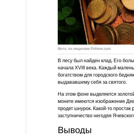
Фото: по лицензии PxHere.com
В лесу был найден клад. Его боль
начала XVIII века. Каждый мален
богатством для городского бедняк
выдававшему себя за святого.
На этом фоне выделяется золотой 
монете имеются изображение Дев
продет шнурок. Какой-то простак
заступничество негодяя Ячевског
Выводы