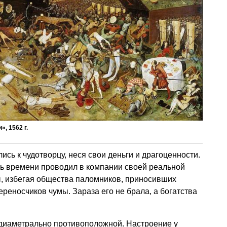
, 1562 г.
сь к чудотворцу, неся свои деньги и драгоценности.
ь времени проводил в компании своей реальной
 избегая общества паломников, приносивших
реносчиков чумы. Зараза его не брала, а богатства
 диаметрально противоположной. Настроение у