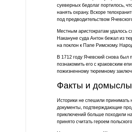
суеверных бедолаг портилось, чт
нанять охрану. Вскоре телохрани
под предводительством Ячевског
Местным аристократам удалось сх
Накануне суда Антон бежал из тюр
на поклон к Папе Римскому. Наро
В 1712 году Ячевский снова был
познакомить его с краковским еп
пожизненному тюремному заключ
Факты и домыслы
Историки не спешили принимать 
документы, подтверждающие прод
приключений больше походили на
принято считать героем польског