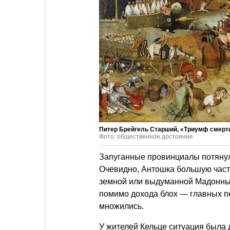
Питер Брейгель Старший, «Триумф смерти»
Фото: общественное достояние
Запуганные провинциалы потянули
Очевидно, Антошка большую част
земной или выдуманной Мадонны,
помимо дохода блох — главных пе
множились.
У жителей Кельце ситуация была