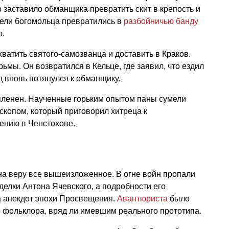
о заставило обманщика превратить скит в крепость и
тели богомольца превратились в
разбойничью банду
о.
ватить святого-самозванца и доставить в Краков.
ьмы. Он возвратился в Кельце, где заявил, что ездил
д вновь потянулся к обманщику.
 пленен. Наученные горьким опытом паны сумели
ископом, который приговорил хитреца к
ению в Ченстохове.
на веру все вышеизложенное. В огне войн пропали
елки Антона Ячевского, а подробности его
 анекдот эпохи Просвещения.
Авантюриста
было
о фольклора, вряд ли имевшим реального прототипа.