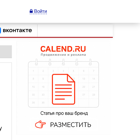
Войти
у