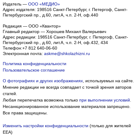
Издатель —
ООО «МЕДИО»
Адрес издателя: 198516 Санкт-Петербург, г. Петергоф, Санкт-
Петербургский пр., д.60, лит.А, ч.п. 2-Н, оф.440
Редакция — ООО «Квантор»
Главный редактор — Хорошев Михаил Валерьевич
Адрес редакции:
198516
Санкт-Петербург, г. Петергоф
,
Санкт-
Петербургский пр., д.60, лит.А, ч.п. 2-Н, оф.432, 434
Телефон:
+7 812 640-06-60
Электронная почта:
askme@shkolazhizni.ru
Политика конфиденциальности
Пользовательское соглашение
О фотографиях и других изображениях
, используемых на сайте.
Мнение редакции не всегда совпадает с точкой зрения авторов
статей.
Любая перепечатка возможна только
при выполнении условий
.
Несанкционированное использование материалов запрещено.
Все права защищены.
Изменить настройки конфиденциальности
(только для жителей
EEA)