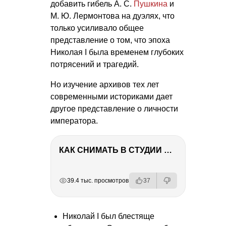
добавить гибель
А. С.
Пушкина
и
М. Ю. Лермонтова
на дуэлях, что
только усиливало общее
представление о том, что эпоха
Николая I была временем глубоких
потрясений и трагедий.
Но изучение архивов тех лет
современными историками дает
другое представление о личности
императора.
КАК СНИМАТЬ В СТУДИИ СО ВСПЫШКАМИ
РЕКЛАМА
РЕКЛАМА
РЕКЛАМА
РЕКЛАМА
39.4 тыс. просмотров
37
Николай I был блестяще