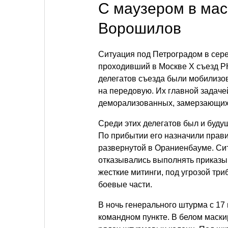
С маузером в мас
Ворошилов
Ситуация под Петроградом в сере
проходивший в Москве X съезд РК
делегатов съезда были мобилизо
на передовую. Их главной задач
деморализованных, замерзающих 
Среди этих делегатов был и буд
По прибытии его назначили прав
развернутой в Ораниенбауме. Сит
отказывались выполнять приказы
жесткие митинги, под угрозой тр
боевые части.
В ночь генерального штурма с 17
командном пункте. В белом маски