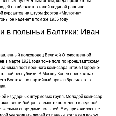
вальным пулеметным огнем, когда прожекторы
юдей на абсолютно голой ледяной равнине,
ой курсантов на штурм фортов «Милютин»
оны он наденет в том же 1935 году.
ги в полыньи Балтики: Иван
славленный полководец Великой Отечественной
в в марте 1921 года тоже полз по кронштадтскому
он занимал пост военного комиссара штаба Народно-
очной республики. В Москву Конев приехал как
его Востока, но партийный приказ бросил его в
ива.
ной из ударных штурмовых групп. Молодой комиссар
такое вести бойцов в темноте по колено в ледяной
тяжелыми снарядами полыней. Ему приходилось не
силой удерживать людей от паники, когда лед вокруг