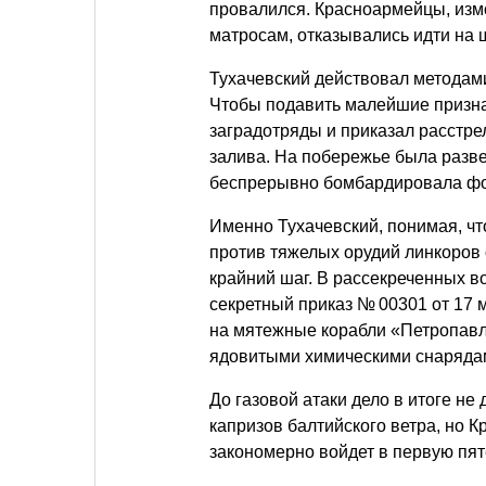
провалился. Красноармейцы, изм
матросам, отказывались идти на 
Тухачевский действовал методами
Чтобы подавить малейшие призна
заградотряды и приказал расстре
залива. На побережье была разв
беспрерывно бомбардировала ф
Именно Тухачевский, понимая, чт
против тяжелых орудий линкоров 
крайний шаг. В рассекреченных в
секретный приказ № 00301 от 17 м
на мятежные корабли «Петропав
ядовитыми химическими снаряда
До газовой атаки дело в итоге не
капризов балтийского ветра, но К
закономерно войдет в первую пя