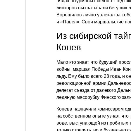
рядах штурмовых колонн. Под шк
линкоров выхватывали бегущих л
Ворошилов лично увлекал за соб
и «Павел». Свои маршальские пог
Из сибирской тай
Конев
Мало кто знает, что будущий про
войны, маршал Победы Иван Коне
льду. Ему было всего 23 года, и 
революционной армии Дальневост
делегат съезда от далекого Дальн
ледяную мясорубку Финского зал
Конева назначили комиссаром од
на собственном опыте узнал, что 
воде, выступающей из пробитых 
только стрелять, но и буквально 