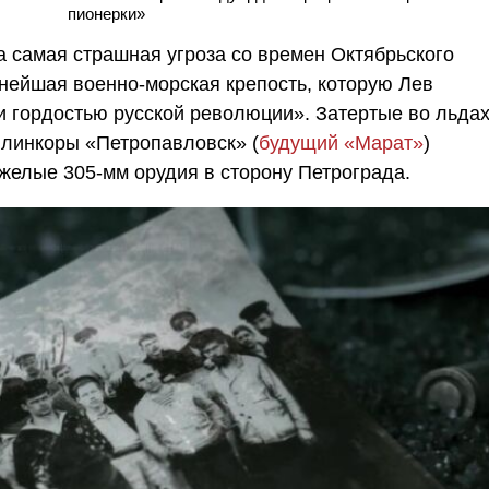
пионерки»
а самая страшная угроза со времен Октябрьского
нейшая военно-морская крепость, которую Лев
и гордостью русской революции». Затертые во льда
 линкоры «Петропавловск» (
будущий «Марат»
)
желые 305-мм орудия в сторону Петрограда.