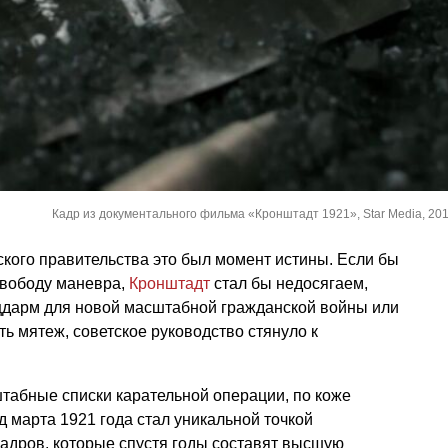
Кадр из документального фильма «Кронштадт 1921», Star Media, 2016
ского правительства это был момент истины. Если бы
свободу маневра,
Кронштадт
стал бы недосягаем,
дарм для новой масштабной гражданской войны или
ь мятеж, советское руководство стянуло к
табные списки карательной операции, по коже
д марта 1921 года стал уникальной точкой
адров, которые спустя годы составят высшую