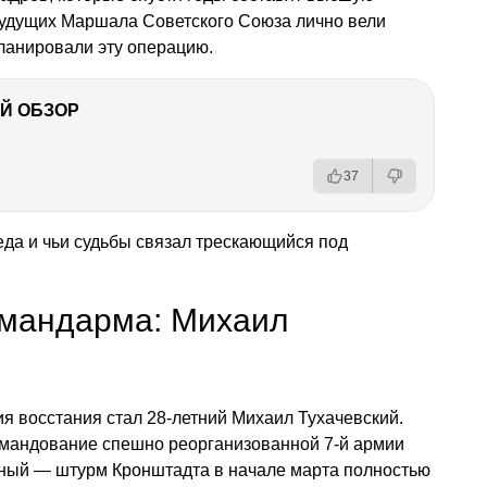
будущих Маршала Советского Союза лично вели
ланировали эту операцию.
Й ОБЗОР
37
беда и чьи судьбы связал трескающийся под
омандарма: Михаил
я восстания стал 28-летний Михаил Тухачевский.
омандование спешно реорганизованной 7-й армии
шный — штурм Кронштадта в начале марта полностью