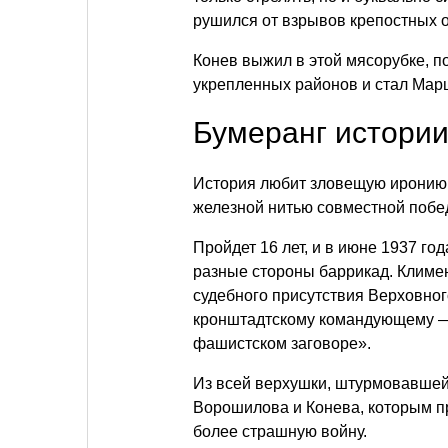
рушился от взрывов крепостных о
Конев выжил в этой мясорубке, 
укрепленных районов и стал Марш
Бумеранг истори
История любит зловещую иронию
железной нитью совместной побед
Пройдет 16 лет, и в июне 1937 г
разные стороны баррикад. Климе
судебного присутствия Верховно
кронштадтскому командующему — 
фашистском заговоре».
Из всей верхушки, штурмовавшей
Ворошилова и Конева, которым пр
более страшную войну.