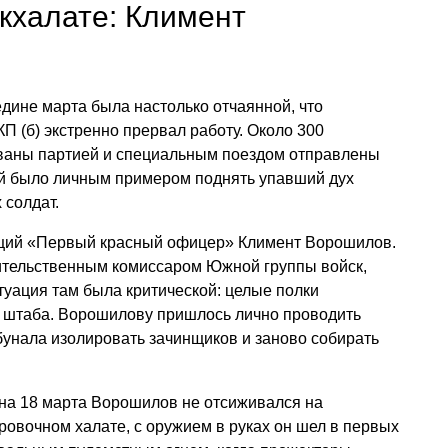
кхалате: Климент
дине марта была настолько отчаянной, что
П (б) экстренно прервал работу. Около 300
ваны партией и специальным поездом отправлены
ей было личным примером поднять упавший дух
солдат.
ущий «Первый красный офицер» Климент Ворошилов.
ительственным комиссаром Южной группы войск,
уация там была критической: целые полки
 штаба. Ворошилову пришлось лично проводить
ибунала изолировать зачинщиков и заново собирать
 на 18 марта Ворошилов не отсиживался на
ровочном халате, с оружием в руках он шел в первых