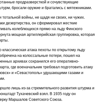
отанные продразверсткой и сочувствующие
штурм, бросали оружие и братались с мятежниками.
 тотальной войны, не щадя ни своих, ни чужих.
ки дезертирства, он сформировал жесткие
ливать колеблющихся прямо на льду Финского
ернута мощная артиллерийская группировка, которая
орты.
о классическая атака пехоты по открытому льду
обречена на колоссальные потери, пошел на
оенных архивах сохранился его оперативно-
арта, где военачальник требовал подготовить атаку
ловск» и «Севастополь» удушающими газами и
ми.
 дошло лишь из-за стремительного развития штурма и
ронштадт Тухачевский взял. В 1935 году он
терку Маршалов Советского Союза.