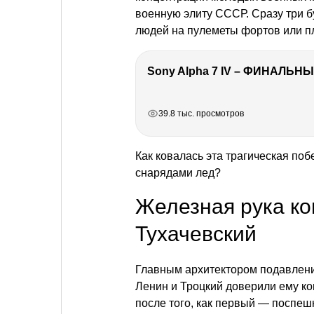
военную элиту СССР. Сразу три 
людей на пулеметы фортов или п
Sony Alpha 7 IV – ФИНАЛЬНЫ
РЕКЛАМА
РЕКЛАМА
РЕКЛАМА
РЕКЛАМА
РЕКЛАМА
39.8 тыс. просмотров
Как ковалась эта трагическая по
снарядами лед?
Железная рука к
Тухачевский
Главным архитектором подавлени
Ленин и Троцкий доверили ему к
после того, как первый — поспе