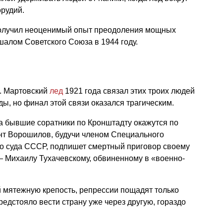
рудий.
получил неоценимый опыт преодоления мощных
алом Советского Союза в 1944 году.
и
. Мартовский
лед
1921 года связал этих троих людей
ы, но финал этой связи оказался трагическим.
ода бывшие соратники по Кронштадту окажутся по
нт Ворошилов, будучи членом Специального
го суда СССР, подпишет смертный приговор своему
Михаилу Тухачевскому, обвиненному в «военно-
 мятежную крепость, репрессии пощадят только
едстояло вести страну уже через другую, гораздо