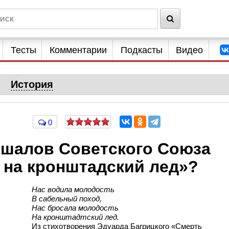
Тесты
Комментарии
Подкасты
Видео
История
0
ршалов Советского Союза
 на кронштадский лед»?
Нас водила молодость
В сабельный поход,
Нас бросала молодость
На кронштадтский лед.
Из стихотворения Эдуарда Багрицкого «Смерть