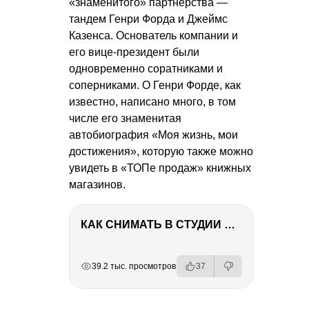
«знаменитого» партнёрства —
тандем Генри Форда и Джеймс
Казенса. Основатель компании и
его вице-президент были
одновременно соратниками и
соперниками. О Генри Форде, как
известно, написано много, в том
числе его знаменитая
автобиография «Моя жизнь, мои
достижения», которую также можно
увидеть в «ТОПе продаж» книжных
магазинов.
КАК СНИМАТЬ В СТУДИИ СО ВСПЫШКАМИ
РЕКЛАМА
РЕКЛАМА
РЕКЛАМА
39.2 тыс. просмотров
37