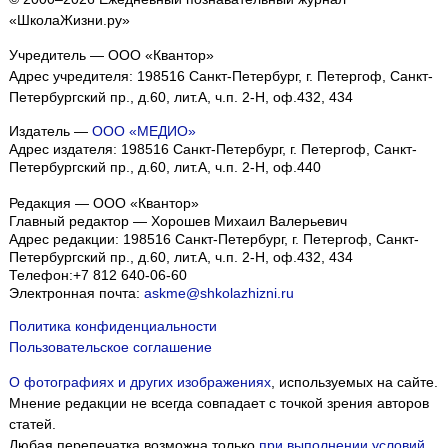
«ШколаЖизни.ру»
Учредитель — ООО «Квантор»
Адрес учредителя: 198516 Санкт-Петербург, г. Петергоф, Санкт-
Петербургский пр., д.60, лит.А, ч.п. 2-Н, оф.432, 434
Издатель —
ООО «МЕДИО»
Адрес издателя: 198516 Санкт-Петербург, г. Петергоф, Санкт-
Петербургский пр., д.60, лит.А, ч.п. 2-Н, оф.440
Редакция — ООО «Квантор»
Главный редактор — Хорошев Михаил Валерьевич
Адрес редакции:
198516
Санкт-Петербург, г. Петергоф
,
Санкт-
Петербургский пр., д.60, лит.А, ч.п. 2-Н, оф.432, 434
Телефон:
+7 812 640-06-60
Электронная почта:
askme@shkolazhizni.ru
Политика конфиденциальности
Пользовательское соглашение
О фотографиях и других изображениях
, используемых на сайте.
Мнение редакции не всегда совпадает с точкой зрения авторов
статей.
Любая перепечатка возможна только
при выполнении условий
.