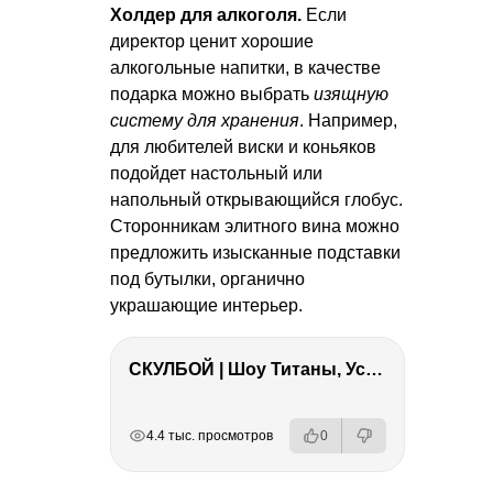
Холдер для алкоголя.
Если
директор ценит хорошие
алкогольные напитки, в качестве
подарка можно выбрать
изящную
систему для хранения
. Например,
для любителей виски и коньяков
подойдет настольный или
напольный открывающийся глобус.
Сторонникам элитного вина можно
предложить изысканные подставки
под бутылки, органично
украшающие интерьер.
СКУЛБОЙ | Шоу Титаны, Усейн Болт, Ларрат, Зашквар!
РЕКЛАМА
РЕКЛАМА
РЕКЛАМА
РЕКЛАМА
РЕКЛАМА
4.4 тыс. просмотров
0