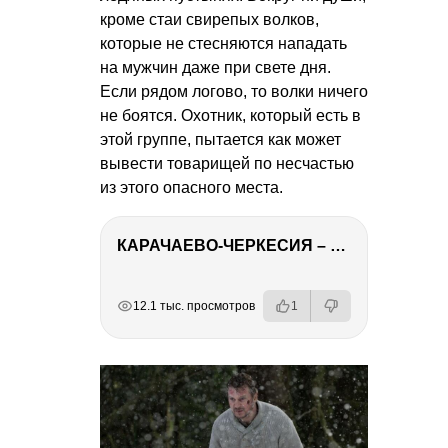
кроме стаи свирепых волков,
которые не стесняются нападать
на мужчин даже при свете дня.
Если рядом логово, то волки ничего
не боятся. Охотник, который есть в
этой группе, пытается как может
вывести товарищей по несчастью
из этого опасного места.
КАРАЧАЕВО-ЧЕРКЕСИЯ – ПУТЕШЕСТВИЕ НА КАВКАЗ часть 2
РЕКЛАМА
РЕКЛАМА
РЕКЛАМА
12.1 тыс. просмотров
1