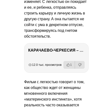
изменяет. С легкостью он покидает
и ее, и ребенка, отправляясь
строить карьеру и личную жизнь в
другую страну. А она пытается не
сойти с ума в декретном отпуске,
трансформируясь под гнетом
обстоятельств.
КАРАЧАЕВО-ЧЕРКЕСИЯ – ПУТЕШЕСТВИЕ НА КАВКАЗ часть 2
РЕКЛАМА
РЕКЛАМА
РЕКЛАМА
12.0 тыс. просмотров
1
Фильм с легкостью говорит о том,
как общество ждет от женщины
мгновенного включения
«материнского инстинкта», хотя
реальность часто оказывается