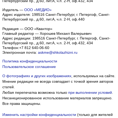
Петербургский пр., д.60, лит.А, ч.п. 2-Н, оф.432, 434
Издатель —
ООО «МЕДИО»
Адрес издателя: 198516 Санкт-Петербург, г. Петергоф, Санкт-
Петербургский пр., д.60, лит.А, ч.п. 2-Н, оф.440
Редакция — ООО «Квантор»
Главный редактор — Хорошев Михаил Валерьевич
Адрес редакции:
198516
Санкт-Петербург, г. Петергоф
,
Санкт-
Петербургский пр., д.60, лит.А, ч.п. 2-Н, оф.432, 434
Телефон:
+7 812 640-06-60
Электронная почта:
askme@shkolazhizni.ru
Политика конфиденциальности
Пользовательское соглашение
О фотографиях и других изображениях
, используемых на сайте.
Мнение редакции не всегда совпадает с точкой зрения авторов
статей.
Любая перепечатка возможна только
при выполнении условий
.
Несанкционированное использование материалов запрещено.
Все права защищены.
Изменить настройки конфиденциальности
(только для жителей