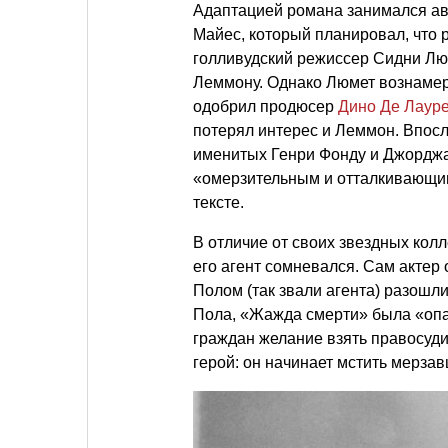
Адаптацией романа занимался ав
Майес, который планировал, что
голливудский режиссер Сидни Люм
Леммону. Однако Люмет вознамери
одобрил продюсер
Дино Де Лаур
потерял интерес и Леммон. Впос
именитых Генри Фонду и Джорджа
«омерзительным и отталкивающим
тексте.
В отличие от своих звездных кол
его агент сомневался. Сам актер 
Полом (так звали агента) разошл
Пола, «Жажда смерти» была «опас
граждан желание взять правосуди
герой: он начинает мстить мерза