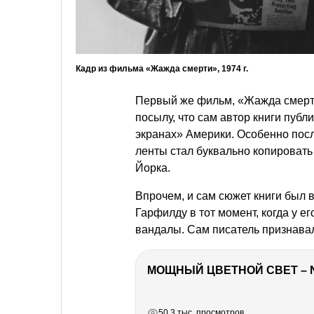
Кадр из фильма «Жажда смерти», 1974 г.
Первый же фильм, «Жажда смерти
посылу, что сам автор книги пуб
экранах» Америки. Особенно после
ленты стал буквально копировать 
Йорка.
Впрочем, и сам сюжет книги был 
Гарфилду в тот момент, когда у е
вандалы. Сам писатель признава
МОЩНЫЙ ЦВЕТНОЙ СВЕТ – 
РЕКЛАМА
РЕКЛАМА
РЕКЛАМА
50.3 тыс. просмотров