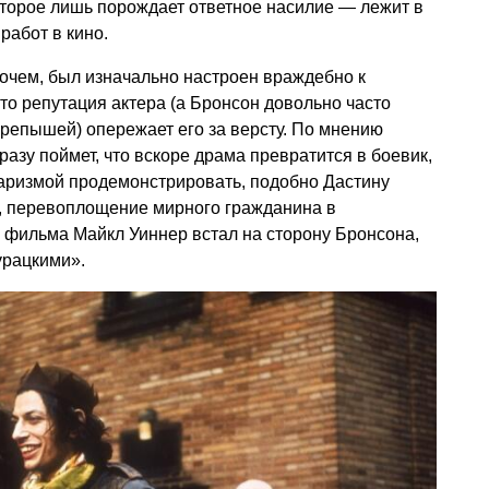
оторое лишь порождает ответное насилие — лежит в
работ в кино.
очем, был изначально настроен враждебно к
то репутация актера (а Бронсон довольно часто
репышей) опережает его за версту. По мнению
сразу поймет, что вскоре драма превратится в боевик,
 харизмой продемонстрировать, подобно Дастину
 перевоплощение мирного гражданина в
 фильма Майкл Уиннер встал на сторону Бронсона,
урацкими».