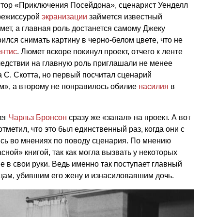
тор «Приключения Посейдона», сценарист Уенделл
 режиссурой
экранизации
займется известный
ет, а главная роль достанется самому Джеку
лся снимать картину в черно-белом цвете, что не
ентис
. Люмет вскоре покинул проект, отчего к ленте
ледствии на главную роль приглашали не менее
 С. Скотта, но первый посчитал сценарий
», а второму не понравилось обилие
насилия
в
лег
Чарльз Бронсон
сразу же «запал» на проект. А вот
отметил, что это был единственный раз, когда они с
ись во мнениях по поводу сценария. По мнению
ной» книгой, так как могла вызвать у некоторых
е в свои руки. Ведь именно так поступает главный
вцам, убившим его жену и изнасиловавшим дочь.