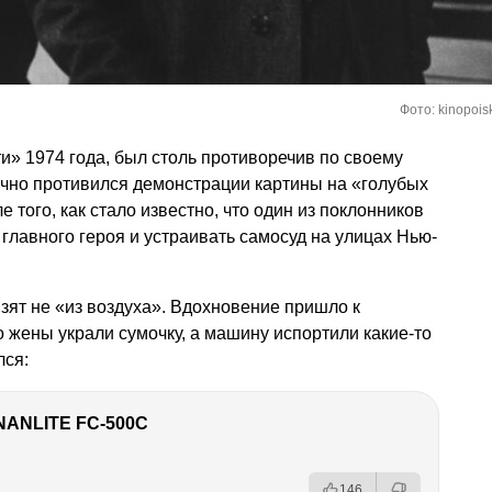
Фото: kinopoisk
» 1974 года, был столь противоречив по своему
лично противился демонстрации картины на «голубых
 того, как стало известно, что один из поклонников
главного героя и устраивать самосуд на улицах Нью-
взят не «из воздуха». Вдохновение пришло к
го жены украли сумочку, а машину испортили какие-то
лся:
NANLITE FC-500C
146