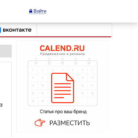
Войти
з