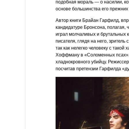
подобная мораль — о насилии, к
основе большинства его прежних 
Автор книги Брайан Гарфилд, впр
кандидатуре Бронсона, полагая, ч
играл молчаливых и брутальных к
писателя, глядя на него, зритель 
так как нелегко человеку с такой
Хоффману в «Соломенных псах»,
хладнокровного убийцу. Режиссер
посчитав претензии Гарфилда «д