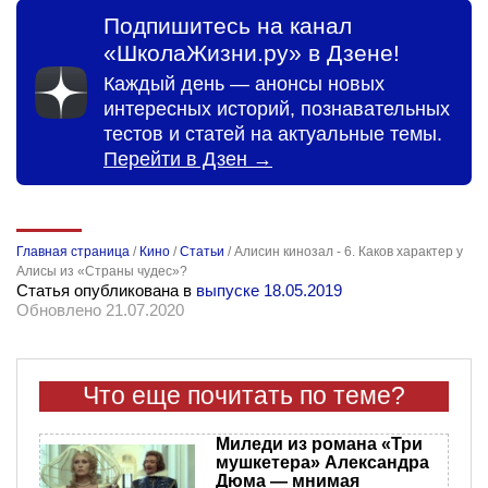
Подпишитесь на канал
«ШколаЖизни.ру» в Дзене!
Каждый день — анонсы новых
интересных историй, познавательных
тестов и статей на актуальные темы.
Перейти в Дзен →
Главная страница
/
Кино
/
Статьи
/
Алисин кинозал - 6. Каков характер у
Алисы из «Страны чудес»?
Статья опубликована в
выпуске 18.05.2019
Обновлено 21.07.2020
Что еще почитать по теме?
Миледи из романа «Три
мушкетера» Александра
Дюма — мнимая