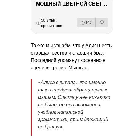
МОЩНЫЙ ЦВЕТНОЙ СВЕТ – NANLITE FC-500C
РЕКЛАМА
РЕКЛАМА
РЕКЛАМА
РЕКЛАМА
50.3 тыс.
146
просмотров
Также мы узнаём, что у Алисы есть
старшая сестра и старший брат.
Последний упомянут косвенно в
сцене встречи с Мышью:
«Алиса считала, что именно
так и следует обращаться к
мышам. Опыта у нее никакого
не было, но она вспомнила
учебник латинской
грамматики, принадлежащий
ее брату».