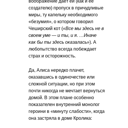
воображение даёт ей (как и её
создателю) пропуск в причудливые
миры, ту капельку необходимого
«безумия», о котором говорил
Чеширский кот (
«Все мы здесь не в
своем уме — и ты, и я. …Иначе
как бы ты здесь оказалась»
). А
любопытство всегда побеждает
страх и осторожность.
Да, Алиса нередко плачет,
оказавшись в одиночестве или
сложной ситуации, но при этом
почти никогда не мечтает вернуться
домой. В этом плане особенно
показателен внутренний монолог
героини в «минуту слабости», когда
она застряла в доме Кролика: