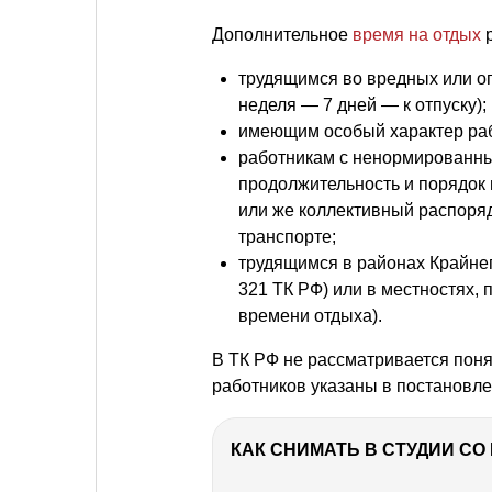
Дополнительное
время на отдых
р
трудящимся во вредных или о
неделя — 7 дней — к отпуску);
имеющим особый характер ра
работникам с ненормированны
продолжительность и порядок
или же коллективный распорядо
транспорте;
трудящимся в районах Крайнег
321 ТК РФ) или в местностях,
времени отдыха).
В ТК РФ не рассматривается поня
работников указаны в постановл
КАК СНИМАТЬ В СТУДИИ С