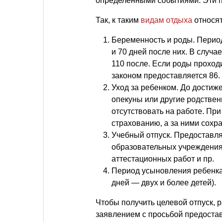
определенными событиями. Эти 
Так, к таким
видам отдыха
относят
Беременность и роды. Период
и 70 дней после них. В случ
110 после. Если роды проход
законом предоставляется 86.
Уход за ребенком. До достиже
опекуны или другие родствен
отсутствовать на работе. Пр
страхованию, а за ними сохр
Учебный отпуск. Предоставл
образовательных учреждения
аттестационных работ и пр.
Период усыновления ребенка 
дней — двух и более детей).
Чтобы получить целевой отпуск, 
заявлением с просьбой предостав