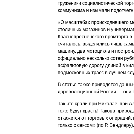
труженики социалистической тор
коммунизма и изымали подотчетн
«О масштабах происходившего мо
столичных магазинов и универмаг
Краснопресненского промторга в 
считалось, выделялись лишь сам
машину, два мотоцикла и построил
официально несколько сотен рубле
асфальтовую дорогу длиной в кил
подмосковных трасс в лучшем сл
В статье также приводятся данные
дореволюционной России — они 
Так что крали при Николае, при А
тоже будут красть! Такова природ
откажется от торговых операций,
только с сексом» (по Р. Бендлеру).