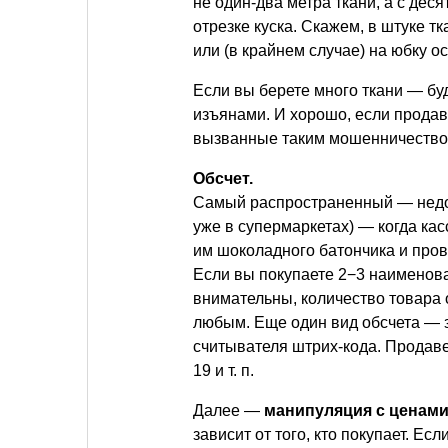
не один-два метра ткани, а с дес
отрезке куска. Скажем, в штуке т
или (в крайнем случае) на юбку ос
Если вы берете много ткани — бу
изъянами. И хорошо, если продав
вызванные таким мошенничество
Обсчет.
Самый распространенный — недод
уже в супермаркетах) — когда кас
им шоколадного батончика и про
Если вы покупаете 2−3 наименова
внимательны, количество товара 
любым. Еще один вид обсчета — з
считывателя штрих-кода. Продаве
19
и т. п.
Далее —
манипуляция с ценам
зависит от того, кто покупает. Ес