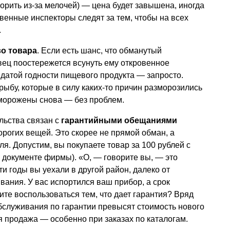
спорить из-за мелочей) — цена будет завышена, иногда
твенные инспекторы следят за тем, чтобы на всех
.
во товара
. Если есть шанс, что обманутый
авец поостережется всунуть ему откровенное
с датой годности пищевого продукта — запросто.
ыбу, которые в силу каких-то причин разморозились
аморожены снова — без проблем.
льства связан с
гарантийными обещаниями
рогих вещей. Это скорее не прямой обман, а
я. Допустим, вы покупаете товар за 100 рублей с
 в документе фирмы). «О, — говорите вы, — это
ти годы вы уехали в другой район, далеко от
вания. У вас испортился ваш прибор, а срок
ите воспользоваться тем, что дает гарантия? Вряд
бслуживания по гарантии превысят стоимость нового
я продажа — особенно при заказах по каталогам.