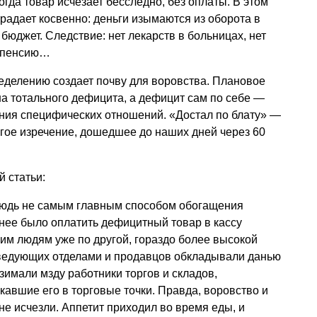
гда товар исчезает бесследно, без оплаты. В этом
традает косвенно: деньги изымаются из оборота в
 бюджет. Следствие: нет лекарств в больницах, нет
и пенсию…
еделению создает почву для воровства. Плановое
а тотального дефицита, а дефицит сам по себе —
ения специфических отношений. «Достал по блату» —
гое изречение, дошедшее до наших дней через 60
й статьи:
нюдь не самым главным способом обогащения
нее было оплатить дефицитный товар в кассу
оим людям уже по другой, гораздо более высокой
заведующих отделами и продавцов обкладывали данью
взимали мзду работники торгов и складов,
авшие его в торговые точки. Правда, воровство и
не исчезли. Аппетит приходил во время еды, и