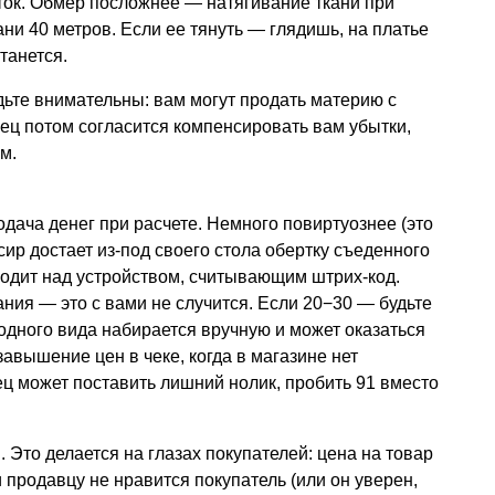
яток. Обмер посложнее — натягивание ткани при
кани 40 метров. Если ее тянуть — глядишь, на платье
танется.
дьте внимательны: вам могут продать материю с
ец потом согласится компенсировать вам убытки,
м.
ача денег при расчете. Немного повиртуознее (это
сир достает из-под своего стола обертку съеденного
водит над устройством, считывающим штрих-код.
ния — это с вами не случится. Если 20−30 — будьте
одного вида набирается вручную и может оказаться
авышение цен в чеке, когда в магазине нет
ц может поставить лишний нолик, пробить 91 вместо
и
. Это делается на глазах покупателей: цена на товар
ли продавцу не нравится покупатель (или он уверен,