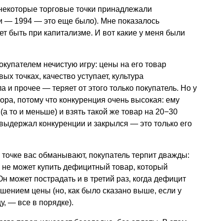
 некоторые торговые точки принадлежали
ии — 1994 — это еще было). Мне показалось
ет быть при капитализме. И вот какие у меня были
окупателем нечистую игру: цены на его товар
ых точках, качество уступает, культура
 и прочее — теряет от этого только покупатель. Но у
ора, потому что конкуренция очень высокая: ему
(а то и меньше) и взять такой же товар на 20−30
выдержал конкуренции и закрылся — это только его
й точке вас обманывают, покупатель терпит дважды:
 не может купить дефицитный товар, который
н может пострадать и в третий раз, когда дефицит
шением цены (но, как было сказано выше, если у
у, — все в порядке).