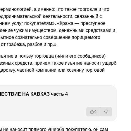
ерминологией, а именно: что такое торговля и что
едпринимательской деятельности, связанный с
нием услуг покупателям». «Кража — преступное
адение чужим имуществом, денежными средствами и
рытное сознательно совершение порицаемого
т грабежа, разбоя и пр.».
ъятие в пользу торговца (и/или его сообщников)
ежных средств, причем такое изъятие наносит ущерб
арству, частной компании или хозяину торговой
ЕСТВИЕ НА КАВКАЗ часть 4
0
бы не наносит прямого ущерба покупателю, он сам