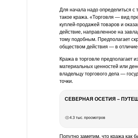
Для начала надо определиться с т
такое кража. «Торговля — вид пр
куплей-продажей товаров и оказа
действие, направленное на завл
тому подобным. Предполагает ск
обществом действия — в отличие о
Кража в торговле предполагает из
материальных ценностей или ден
владельцу торгового дела — госуд
точки.
СЕВЕРНАЯ ОСЕТИЯ – ПУТЕШ
РЕКЛАМА
РЕКЛАМА
РЕКЛАМА
РЕКЛАМА
4.3 тыс. просмотров
Попутно заметим, что кража как 