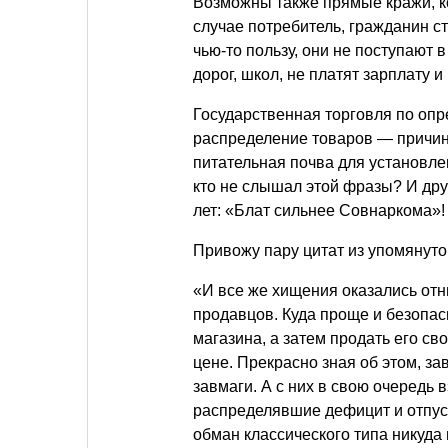
Возможны также прямые кражи, ко
случае потребитель, гражданин с
чью-то пользу, они не поступают в
дорог, школ, не платят зарплату 
Государственная торговля по опр
распределение товаров — причин
питательная почва для установл
кто не слышал этой фразы? И дру
лет: «Блат сильнее Совнаркома»!
Привожу пару цитат из упомянуто
«И все же хищения оказались от
продавцов. Куда проще и безопас
магазина, а затем продать его св
цене. Прекрасно зная об этом, 
завмаги. А с них в свою очередь 
распределявшие дефицит и отпуск
обман классического типа никуда 