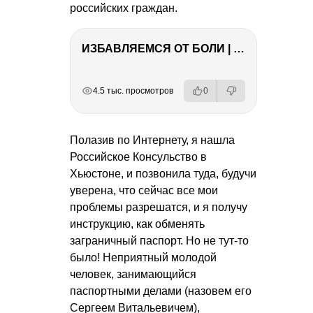
российских граждан.
ИЗБАВЛЯЕМСЯ ОТ БОЛИ | Важность режима и питания
РЕКЛАМА
РЕКЛАМА
РЕКЛАМА
РЕКЛАМА
4.5 тыс. просмотров
0
Полазив по Интернету, я нашла
Российское Консульство в
Хьюстоне, и позвонила туда, будучи
уверена, что сейчас все мои
проблемы разрешатся, и я получу
инструкцию, как обменять
заграничный паспорт. Но не тут-то
было! Неприятный молодой
человек, занимающийся
паспортными делами (назовем его
Сергеем Витальевичем),