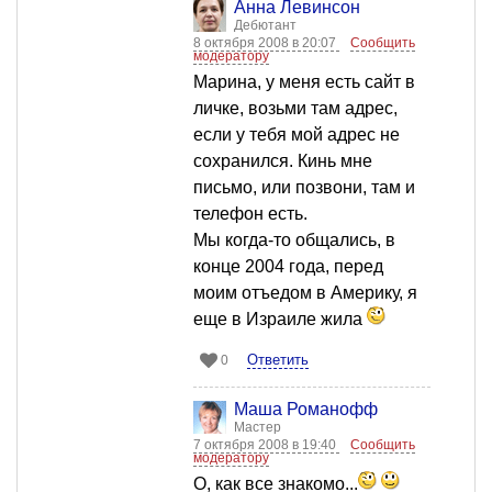
Анна Левинсон
Дебютант
8 октября 2008 в 20:07
Сообщить
модератору
Марина, у меня есть сайт в
личке, возьми там адрес,
если у тебя мой адрес не
сохранился. Кинь мне
письмо, или позвони, там и
телефон есть.
Мы когда-то общались, в
конце 2004 года, перед
моим отъедом в Америку, я
еще в Израиле жила
Ответить
0
Mаша Романофф
Мастер
7 октября 2008 в 19:40
Сообщить
модератору
О, как все знакомо...