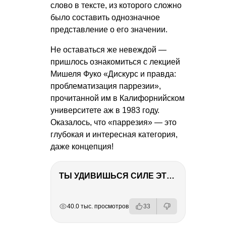
слово в тексте, из которого сложно
было составить однозначное
представление о его значении.
Не оставаться же невеждой —
пришлось ознакомиться с лекцией
Мишеля Фуко «Дискурс и правда:
проблематизация паррезии»,
прочитанной им в Калифорнийском
университете аж в 1983 году.
Оказалось, что «паррезия» — это
глубокая и интересная категория,
даже концепция!
ТЫ УДИВИШЬСЯ СИЛЕ ЭТО ЧЕЛОВЕКА! Блог о нашей поездке в Вышний Волочек
РЕКЛАМА
РЕКЛАМА
РЕКЛАМА
РЕКЛАМА
40.0 тыс. просмотров
33