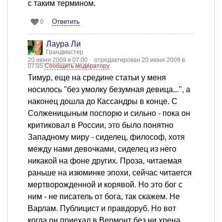
с таким термином.
Ответить
0
Лаура Ли
Грандмастер
20 июня 2009 в 07:00
отредактирован 20 июня 2009 в
07:05
Сообщить модератору
Тимур, еще на средине статьи у меня
носилось "без умолку безумная девица...", а
наконец дошла до Кассандры в конце. С
Солженицыным поспорю и сильно - пока он
критиковал в России, это было понятно
Западному миру - сиделец, философ, хотя
между нами девочками, сиделец из него
никакой на фоне других. Проза, читаемая
раньше на изюминке эпохи, сейчас читается
мертворожденной и корявой. Но это бог с
ним - не писатель от бога, так скажем. Не
Варлам. Публицист и правдоруб. Но вот
когда он приехал в Вермонт без ни хрена