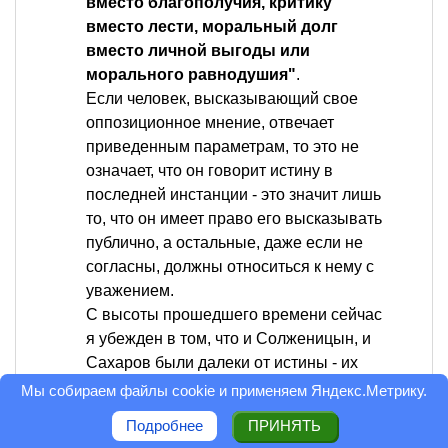
вместо благополучия, критику
вместо лести, моральный долг
вместо личной выгоды или
морального равнодушия"
.
Если человек, высказывающий свое
оппозиционное мнение, отвечает
приведенным параметрам, то это не
означает, что он говорит истину в
последней инстанции - это значит лишь
то, что он имеет право его высказывать
публично, а остальные, даже если не
согласны, должны относиться к нему с
уважением.
С высоты прошедшего времени сейчас
я убежден в том, что и Солженицын, и
Сахаров были далеки от истины - их
планы по обустройству России или
Мы собираем файлы cookie и применяем
Яндекс.Метрику
.
Союза сегодня воспринимаются более
Подробнее
ПРИНЯТЬ
чем наивно и утопично. Но тогда они