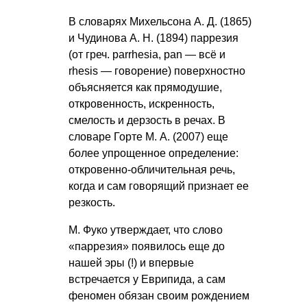
В словарях
Михельсона А. Д.
(1865)
и
Чудинова А. Н.
(1894) паррезия
(от греч. parrhesia, pan — всё и
rhesis — говорение) поверхностно
объясняется как прямодушие,
откровенность, искренность,
смелость и дерзость в речах. В
словаре
Горте М. А.
(2007) еще
более упрощенное определение:
откровенно-обличительная речь,
когда и сам говорящий признает ее
резкость.
М. Фуко утверждает, что слово
«паррезия» появилось еще до
нашей эры (!) и впервые
встречается у Еврипида, а сам
феномен обязан своим рождением