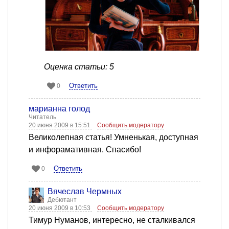
Оценка статьи: 5
Ответить
0
марианна голод
Читатель
20 июня 2009 в 15:51
Сообщить модератору
Великолепная статья! Умненькая, доступная
и инфорамативная. Спасибо!
Ответить
0
Вячеслав Чермных
Дебютант
20 июня 2009 в 10:53
Сообщить модератору
Тимур Нуманов, интересно, не сталкивался