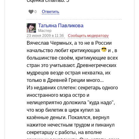
Оценка статьи: 5
Ответить
0
Татьяна Павликова
Мастер
23 июня 2009 в 11:36
Сообщить модератору
Вячеслав Чермных, а то не в России
начальство любит критикующих
и , в
большинстве своём, критикующие всех
стран это учитывают. Древнегреческих
мудрецов везде острая нехватка, их
только в Древней Греции много...
Из недавних сплетен: секретарь одного
иностранного мэра остро и
нелицеприятно доложила "куда надо",
что мэр билетик в цирк купил за
казённые деньги. Покаялся, вернул
нажитое нечестным трудом и пинанул
секретаршу с работы, на вполне