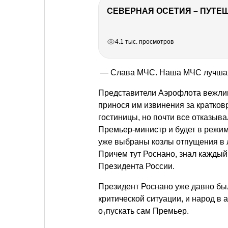
СЕВЕРНАЯ ОСЕТИЯ – ПУТЕШ
РЕКЛАМА
РЕКЛАМА
РЕКЛАМА
РЕКЛАМА
4.1 тыс. просмотров
— Слава МЧС. Наша МЧС лучшая М
Представители Аэрофлота вежлив
принося им извинения за кратко
гостиницы, но почти все отказыва
Премьер-министр и будет в режим
уже выбраны козлы отпущения в 
Причем тут Роснано, знал кажды
Президента России.
Президент Роснано уже давно бы
критической ситуации, и народ в 
о
пускать сам Премьер.
т