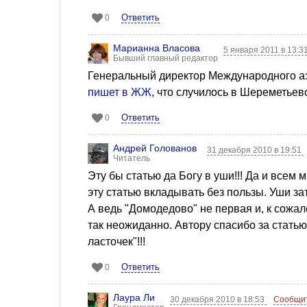
Ответить
0
Марианна Власова
5 января 2011 в 13:3
Бывший главный редактор
Генеральный директор Международного а
пишет в ЖЖ
, что случилось в Шереметьево
Ответить
0
Андрей Голованов
31 декабря 2010 в 19:51
Читатель
Эту бы статью да Богу в уши!!! Да и всем
эту статью вкладывать без пользы. Уши з
А ведь "Домодедово" не первая и, к сожа
так неожиданно. Автору спасибо за статью
ласточек"!!!
Ответить
0
Лаура Ли
30 декабря 2010 в 18:53
Сообщит