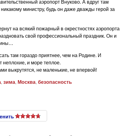
авительственный аэропорт Внуково. А вдруг там
я никакому министру, будь он даже дважды герой за
.
рнут на всякий пожарный в окрестностях аэропорта
раздновать свой профессиональный праздник. Он и
одины…
асать там гораздо приятнее, чем на Родине. И
 неплохие, и море теплое.
ами выкрутятся, не маленькие, не впервой!
а
,
зима
,
Москва
,
безопасность
енить