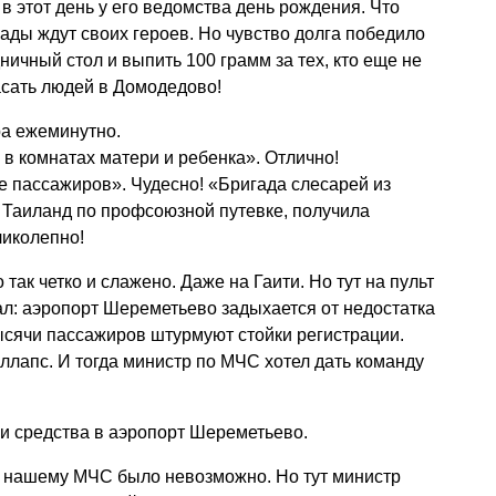
в этот день у его ведомства день рождения. Что
ды ждут своих героев. Но чувство долга победило
ничный стол и выпить 100 грамм за тех, кто еще не
асать людей в Домодедово!
ра ежеминутно.
в комнатах матери и ребенка». Отлично!
 пассажиров». Чудесно! «Бригада слесарей из
Таиланд по профсоюзной путевке, получила
ликолепно!
так четко и слажено. Даже на Гаити. Но тут на пульт
л: аэропорт Шереметьево задыхается от недостатка
ысячи пассажиров штурмуют стойки регистрации.
лапс. И тогда министр по МЧС хотел дать команду
и средства в аэропорт Шереметьево.
е нашему МЧС было невозможно. Но тут министр