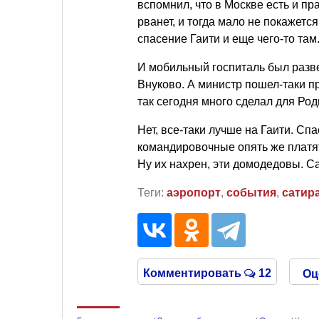
вспомнил, что в Москве есть и пр
рванет, и тогда мало не покажетс
спасение Гаити и еще чего-то там
И мобильный госпиталь был разве
Внуково. А министр пошел-таки п
так сегодня много сделал для Р
Нет, все-таки лучше на Гаити. Сп
командировочные опять же платят
Ну их нахрен, эти домодедовы. С
Теги:
аэропорт
,
события
,
сатир
Комментировать
12
Оц