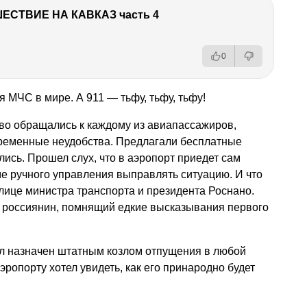
ЕСТВИЕ НА КАВКАЗ часть 4
0
ЧС в мире. А 911 — тьфу, тьфу, тьфу!
о обращались к каждому из авиапассажиров,
временные неудобства. Предлагали бесплатные
лись. Прошел слух, что в аэропорт приедет сам
е ручного управления выправлять ситуацию. И что
лице министра транспорта и президента Роснано.
й россиянин, помнящий едкие высказывания первого
л назначен штатным козлом отпущения в любой
аэропорту хотел увидеть, как его принародно будет