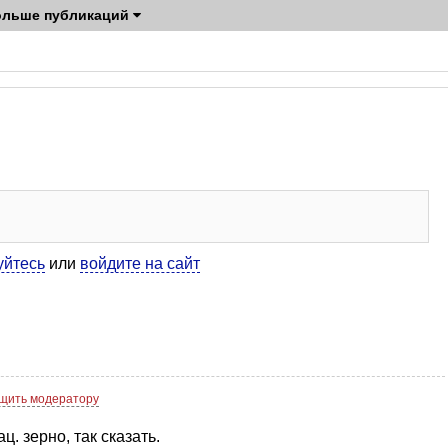
ольше публикаций
уйтесь
или
войдите на сайт
щить модератору
ц. зерно, так сказать.