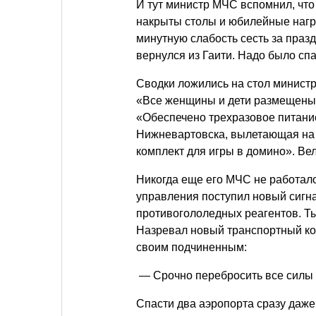
И тут министр МЧС вспомнил, что 
накрыты столы и юбилейные награ
минутную слабость сесть за празд
вернулся из Гаити. Надо было сп
Сводки ложились на стол минист
«Все женщины и дети размещены 
«Обеспечено трехразовое питание
Нижневартовска, вылетающая на 
комплект для игры в домино». Ве
Никогда еще его МЧС не работало 
управления поступил новый сигна
противогололедных реагентов. Т
Назревал новый транспортный кол
своим подчиненным:
— Срочно перебросить все силы 
Спасти два аэропорта сразу даж