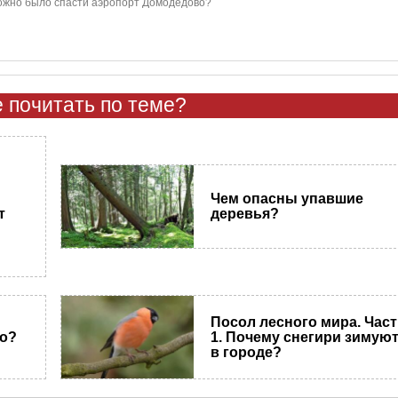
ожно было спасти аэропорт Домодедово?
 почитать по теме?
Чем опасны упавшие
т
деревья?
Посол лесного мира. Час
но?
1. Почему снегири зимую
в городе?