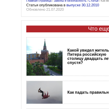
Главная страница
/
Законы и безопасность
/
Статьи
/
Как м
Статья опубликована в
выпуске 30.12.2010
Обновлено 21.07.2020
Что еще
Какой увидел житель
Питера российскую
столицу двадцать ле
спустя?
Как падать правиль