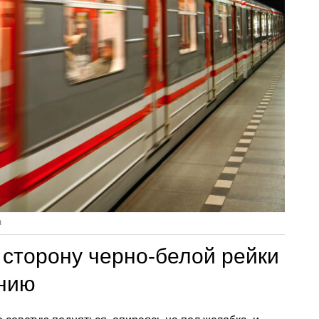
m
в сторону черно-белой рейки
ению