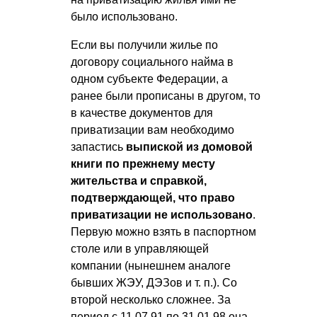
было использовано.
Если вы получили жилье по
договору социального найма в
одном субъекте Федерации, а
ранее были прописаны в другом, то
в качестве документов для
приватизации вам необходимо
запастись
выпиской из домовой
книги по прежнему месту
жительства и справкой,
подтверждающей, что право
приватизации не использовано
.
Первую можно взять в паспортном
столе или в управляющей
компании (нынешнем аналоге
бывших ЖЭУ, ДЭЗов
и т. п.
). Со
второй несколько сложнее. За
период с
11.07.91
по
31.01.98
она