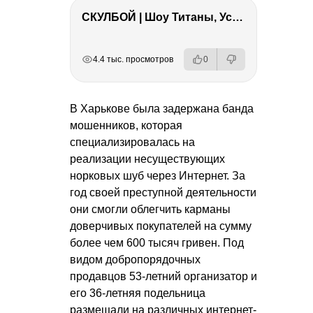
СКУЛБОЙ | Шоу Титаны, Усейн Болт, Ларрат, Зашквар!
РЕКЛАМА
РЕКЛАМА
РЕКЛАМА
4.4 тыс. просмотров
0
В Харькове была задержана банда
мошенников, которая
специализировалась на
реализации несуществующих
норковых шуб через Интернет. За
год своей преступной деятельности
они смогли облегчить карманы
доверчивых покупателей на сумму
более чем 600 тысяч гривен. Под
видом добропорядочных
продавцов 53-летний организатор и
его 36-летняя подельница
размещали на различных интернет-