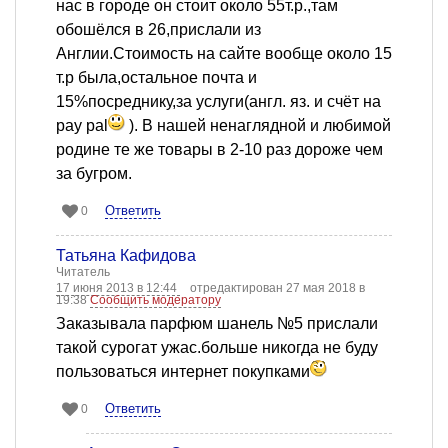
нас в городе он стоит около 55т.р.,там
обошёлся в 26,прислали из
Англии.Стоимость на сайте вообще около 15
т.р была,остальное почта и
15%посреднику,за услуги(англ. яз. и счёт на
pay pal
). В нашей ненаглядной и любимой
родине те же товары в 2-10 раз дороже чем
за бугром.
Ответить
0
Татьяна Кафидова
Читатель
17 июня 2013 в 12:44
отредактирован 27 мая 2018 в
19:38
Сообщить модератору
Заказывала парфюм шанель №5 прислали
такой сурогат ужас.больше никогда не буду
пользоваться интернет покупками
Ответить
0