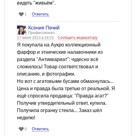
видеть "живьём".
Ответить
1
Ксения Печий
Профессионал
17 июня 2013 в 19:23
Сообщить модератору
Я покупала на Аукро коллекционный
фарфор и этнические налавочники из
раздела "Антиквариат": чудесно всё
сложилось! Товар соответствовал и
описанию, и фотографии.
Но вот с агатовыми бусами обмахнулась...
Цена и правда была третью от реальной. Я
ещё спросила продавца: "Правда агат?"
Получив утвердительный ответ, купила.
Получила огранку стекла... Заказ шёл
неделю!
Ответить
0