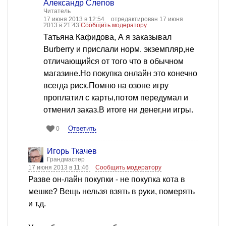
Александр Слепов
Читатель
17 июня 2013 в 12:54
отредактирован 17 июня
2013 в 21:43
Сообщить модератору
Татьяна Кафидова, А я заказывал
Burberry и прислали норм. экземпляр,не
отличающийся от того что в обычном
магазине.Но покупка онлайн это конечно
всегда риск.Помню на озоне игру
проплатил с карты,потом передумал и
отменил заказ.В итоге ни денег,ни игры.
Ответить
0
Игорь Ткачев
Грандмастер
17 июня 2013 в 11:46
Сообщить модератору
Разве он-лайн покупки - не покупка кота в
мешке? Вещь нельзя взять в руки, померять
и т.д.