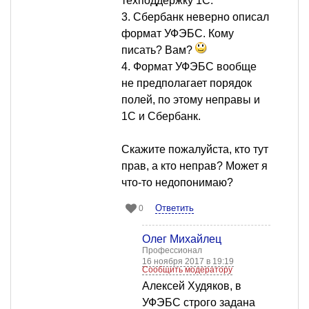
техподдержку 1С.
3. Сбербанк неверно описал
формат УФЭБС. Кому
писать? Вам?
4. Формат УФЭБС вообще
не предполагает порядок
полей, по этому неправы и
1С и Сбербанк.
Скажите пожалуйста, кто тут
прав, а кто неправ? Может я
что-то недопонимаю?
Ответить
0
Олег Михайлец
Профессионал
16 ноября 2017 в 19:19
Сообщить модератору
Алексей Худяков, в
УФЭБС строго задана