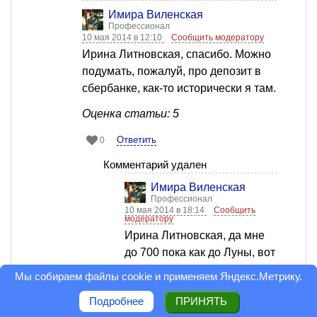
Имира Виленская
Профессионал
10 мая 2014 в 12:10
Сообщить модератору
Ирина Литновская, спасибо. Можно
подумать, пожалуй, про депозит в
сбербанке, как-то исторически я там.
Оценка статьи: 5
Ответить
0
Комментарий удален
Имира Виленская
Профессионал
10 мая 2014 в 18:14
Сообщить
модератору
Ирина Литновская, да мне
до 700 пока как до Луны, вот
через годик кредит закрою, и
Мы собираем файлы cookie и применяем
Яндекс.Метрику
.
буду наращивать. Тогда уже
Подробнее
ПРИНЯТЬ
не в сбере )