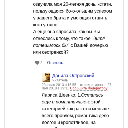
озвучила моя 20-летняя дочь, кстати,
пользующаяся бо-о-ольшим успехом
у вашего брата и умеющая отшить
кого угодно.
А еще она спросила, как бы Вы
отнеслись к тому, что такое "
дитя
потешилось бы
" с Вашей дочерью
или сестренкой?
Ответить
2
Данила Островский
Читатель
23 июля 2013 в 15:55
отредактирован 27
мая 2018 в 19:31
Сообщить модератору
Лариса Шеенко, 1.
Остались
еще и романтичные
-с этой
категорией как раз то и меньше
всего проблем, романтика дело
долгое и кропотливое, на