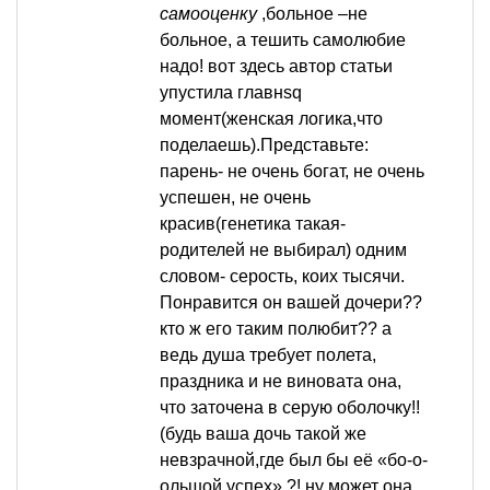
самооценку
,больное –не
больное, а тешить самолюбие
надо! вот здесь автор статьи
упустила главнsq
момент(женская логика,что
поделаешь).Представьте:
парень- не очень богат, не очень
успешен, не очень
красив(генетика такая-
родителей не выбирал) одним
словом- серость, коих тысячи.
Понравится он вашей дочери??
кто ж его таким полюбит?? а
ведь душа требует полета,
праздника и не виновата она,
что заточена в серую оболочку!!
(будь ваша дочь такой же
невзрачной,где был бы её «бо-о-
ольшой успех» ?! ну может она