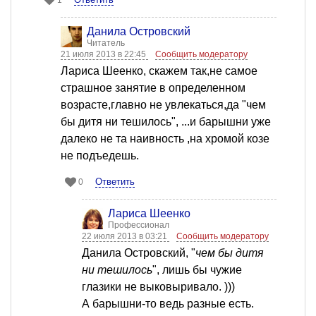
1
Данила Островский
Читатель
21 июля 2013 в 22:45
Сообщить модератору
Лариса Шеенко, скажем так,не самое
страшное занятие в определенном
возрасте,главно не увлекаться,да "чем
бы дитя ни тешилось", ...и барышни уже
далеко не та наивность ,на хромой козе
не подъедешь.
Ответить
0
Лариса Шеенко
Профессионал
22 июля 2013 в 03:21
Сообщить модератору
Данила Островский, "
чем бы дитя
ни тешилось
", лишь бы чужие
глазики не выковыривало. )))
А барышни-то ведь разные есть.