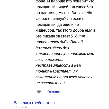
фоне .И вообще кто поверит что
прыщавый нищеброд способен
по настоящему влюбить в себя
«королевишну»?? а если не
прыщавый ,да еще и не
нищеброд, так этого добра ему и
без пикапа хватает.5.
"дитя
потешилось бы" с Вашей
дочерью
здесь без
комментариев,но напомню мир
во зле лежит»,
несправедливость в нем
только нарастает,и к
сожалению не от чего человек
не застрахован.
Ответить
0
Василиса гребенькова
Читатель