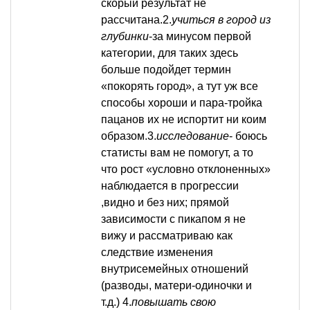
скорый результат не
рассчитана.2.
учиться в город из
глубинки
-за минусом первой
категории, для таких здесь
больше подойдет термин
«покорять город», а тут уж все
способы хороши и пара-тройка
пацанов их не испортит ни коим
образом.3.
исследование
- боюсь
статисты вам не помогут, а то
что рост «условно отклоненных»
наблюдается в прогрессии
,видно и без них; прямой
зависимости с пикапом я не
вижу и рассматриваю как
следствие изменения
внутрисемейных отношений
(разводы, матери-одиночки и
т.д.) 4.
повышать свою