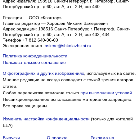
Адрес издателя: 198516 Санкт-Петербург, г. Петергоф, Санкт-
Петербургский пр., д.60, лит.А, ч.п. 2-Н, оф.440
Редакция — ООО «Квантор»
Главный редактор — Хорошев Михаил Валерьевич
Адрес редакции:
198516
Санкт-Петербург, г. Петергоф
,
Санкт-
Петербургский пр., д.60, лит.А, ч.п. 2-Н, оф.432, 434
Телефон:
+7 812 640-06-60
Электронная почта:
askme@shkolazhizni.ru
Политика конфиденциальности
Пользовательское соглашение
О фотографиях и других изображениях
, используемых на сайте.
Мнение редакции не всегда совпадает с точкой зрения авторов
статей.
Любая перепечатка возможна только
при выполнении условий
.
Несанкционированное использование материалов запрещено.
Все права защищены.
Изменить настройки конфиденциальности
(только для жителей
EEA)
Выпуски
О проекте
Реклама на